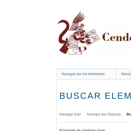
Saltar
al
contenido
principal
Navegar por los elementos
Naveg
BUSCAR ELE
Navegar todo
Navegar por Etiqueta
Bu
Búsqueda de palabras clave