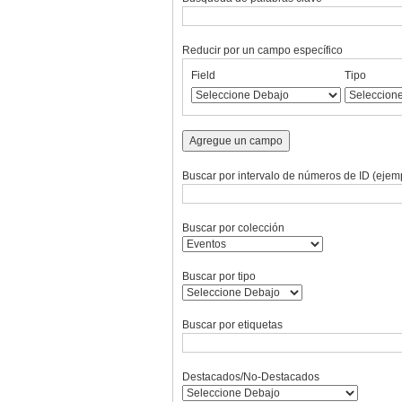
Reducir por un campo específico
Number
Campo
Tipo
Términos
Ensamblador
Field
Tipo
of
de
de
de
de
rows
búsqueda
búsqueda
búsqueda
Búsqueda
in
"Reducir
Agregue un campo
por
un
Buscar por intervalo de números de ID (ejemp
campo
específico":
1
Buscar por colección
Buscar por tipo
Buscar por etiquetas
Destacados/No-Destacados