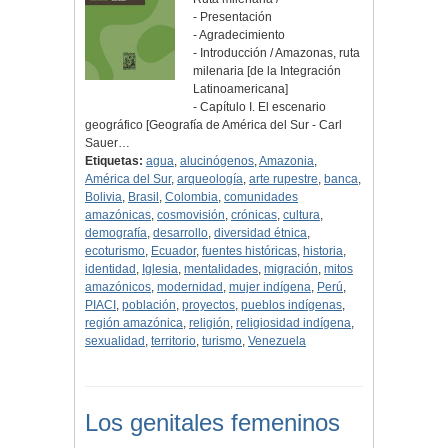
- Presentación
- Agradecimiento
- Introducción / Amazonas, ruta
milenaria [de la Integración
Latinoamericana]
- Capítulo I. El escenario
geográfico [Geografía de América del Sur - Carl
Sauer…
Etiquetas:
agua
,
alucinógenos
,
Amazonia
,
América del Sur
,
arqueología
,
arte rupestre
,
banca
,
Bolivia
,
Brasil
,
Colombia
,
comunidades
amazónicas
,
cosmovisión
,
crónicas
,
cultura
,
demografía
,
desarrollo
,
diversidad étnica
,
ecoturismo
,
Ecuador
,
fuentes históricas
,
historia
,
identidad
,
Iglesia
,
mentalidades
,
migración
,
mitos
amazónicos
,
modernidad
,
mujer indígena
,
Perú
,
PIACI
,
población
,
proyectos
,
pueblos indígenas
,
región amazónica
,
religión
,
religiosidad indígena
,
sexualidad
,
territorio
,
turismo
,
Venezuela
Los genitales femeninos