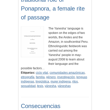
Ponapnora, a female rite
of passage
The Yanesha’ language is
spoken on the edges of two
worlds, the Andes and the
Amazon, in southcentral Peru.
Ethnolinguistic fieldwork was
carried out among the
Yanesha’ people in may-
august 2008 to learn about
their language and the
possible factors…
Etiquetas:
ciclo vital
,
comunidades amazónicas
,
etnografía
,
familia
,
género
,
investigación
,
lenguas
indígenas
,
lingüística
,
mujer indígena
,
ritos
,
sexualidad
,
tesis
,
yánesha
,
yáneshas
Consecuencias