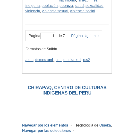
matrimonio
,
niñez
,
niñez
indígena
,
población
,
pobreza
,
salud
,
sexualidad
,
violencia
,
violencia sexual
,
violencia social
Página
de 7
Página siguiente
Formatos de Salida
atom
,
dcmes-xml
,
json
,
omeka-xml
,
rss2
CHIRAPAQ, CENTRO DE CULTURAS
INDIGENAS DEL PERU
.
Navegar por los elementos
Tecnología de
Omeka
.
Navegar por las colecciones