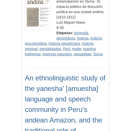
emancipación en Tacna : El
espacio público de discusión
política en una ciudad andina
[1810-1811]
Luis Miguel Glave
9-30
Etiquetas:
biografía
,
etnohistoria
,
historia
,
historia
precolombina
,
historia republicana
,
historia
virreinal
,
mentalidades
,
Perú
,
poder
,
pueblos
indígenas
,
reservas naturales
,
sexualidad
,
Tacna
An ethnolinguistic study of
the yanesha’ [amuesha]
language and speech
community in Peru’s
andean Amazon, and the
traditional role of