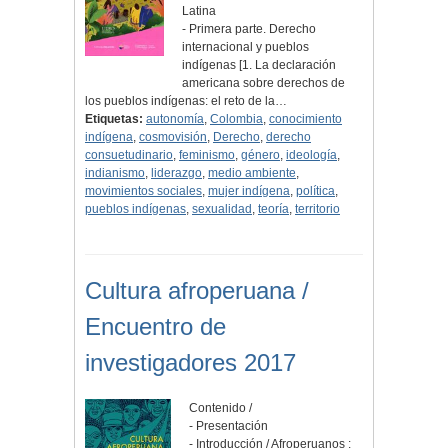
Latina
- Primera parte. Derecho
internacional y pueblos
indígenas [1. La declaración
americana sobre derechos de
los pueblos indígenas: el reto de la…
Etiquetas:
autonomía
,
Colombia
,
conocimiento
indígena
,
cosmovisión
,
Derecho
,
derecho
consuetudinario
,
feminismo
,
género
,
ideología
,
indianismo
,
liderazgo
,
medio ambiente
,
movimientos sociales
,
mujer indígena
,
política
,
pueblos indígenas
,
sexualidad
,
teoría
,
territorio
Cultura afroperuana /
Encuentro de
investigadores 2017
Contenido /
- Presentación
- Introducción / Afroperuanos :