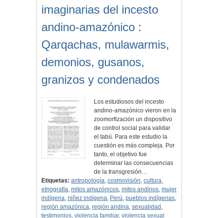
imaginarias del incesto
andino-amazónico :
Qarqachas, mulawarmis,
demonios, gusanos,
granizos y condenados
Los estudiosos del incesto
andino-amazónico vieron en la
zoomorfización un dispositivo
de control social para validar
el tabú. Para este estudio la
cuestión es más compleja. Por
tanto, el objetivo fue
determinar las consecuencias
de la transgresión…
Etiquetas:
antropología
,
cosmovisión
,
cultura
,
etnografía
,
mitos amazónicos
,
mitos andinos
,
mujer
indígena
,
niñez indígena
,
Perú
,
pueblos indígenas
,
región amazónica
,
región andina
,
sexualidad
,
testimonios
,
violencia familiar
,
violencia sexual