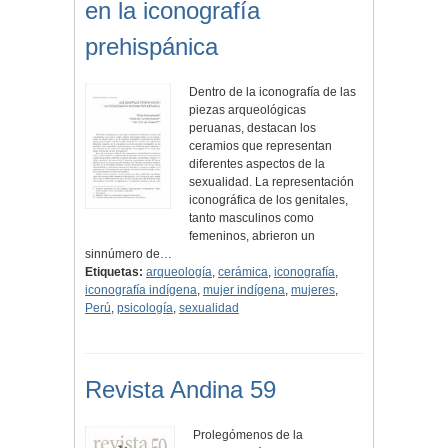
en la iconografía
prehispánica
Dentro de la iconografía de las
piezas arqueológicas
peruanas, destacan los
ceramios que representan
diferentes aspectos de la
sexualidad. La representación
iconográfica de los genitales,
tanto masculinos como
femeninos, abrieron un
sinnúmero de…
Etiquetas:
arqueología
,
cerámica
,
iconografía
,
iconografía indígena
,
mujer indígena
,
mujeres
,
Perú
,
psicología
,
sexualidad
Revista Andina 59
Prolegómenos de la