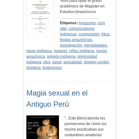
Tesis para optar el grado
académico de Magíster en
Estudios Amazónicos
..........................................
Etiquetas:
Amazonia
,
ciclo
vital
,
comunicadores
indígenas
,
cosmovisión
,
ética
,
fiestas amazónicas
,
investigación
,
mentalidades
,
mujer indígena
,
mujeres
,
niñez indígena
,
región
amazónica
,
religión indígena
,
religiosidad
indígena
,
ritos
,
salud
,
sexualidad
,
shipibo-conibo
,
shipibos
,
testimonios
Magia sexual en el
Antiguo Perú
"...Este [libro] aborda los
pormenores de cómo los
moche practicaban sus
costumbres amatorias