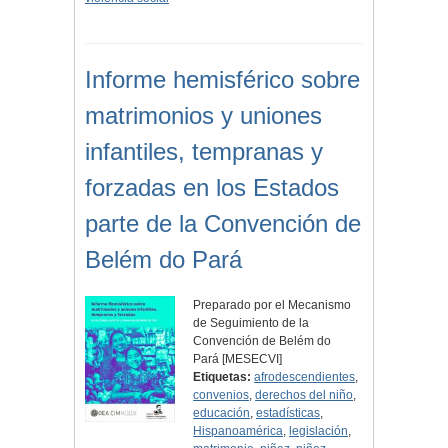
Informe hemisférico sobre
matrimonios y uniones
infantiles, tempranas y
forzadas en los Estados
parte de la Convención de
Belém do Pará
Preparado por el Mecanismo
de Seguimiento de la
Convención de Belém do
Pará [MESECVI]
Etiquetas:
afrodescendientes
,
convenios
,
derechos del niño
,
educación
,
estadísticas
,
Hispanoamérica
,
legislación
,