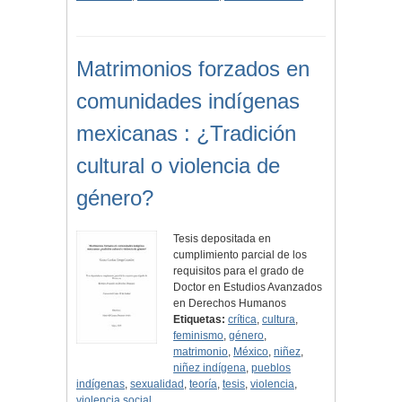
Matrimonios forzados en
comunidades indígenas
mexicanas : ¿Tradición
cultural o violencia de
género?
Tesis depositada en
cumplimiento parcial de los
requisitos para el grado de
Doctor en Estudios Avanzados
en Derechos Humanos
Etiquetas:
crítica
,
cultura
,
feminismo
,
género
,
matrimonio
,
México
,
niñez
,
niñez indígena
,
pueblos
indígenas
,
sexualidad
,
teoría
,
tesis
,
violencia
,
violencia social