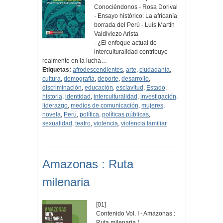
Conociéndonos - Rosa Dorival
- Ensayo histórico: La africanía
borrada del Perú - Luís Martín
Valdiviezo Arista
- ¿El enfoque actual de
interculturalidad contribuye
realmente en la lucha…
Etiquetas:
afrodescendientes
,
arte
,
ciudadanía
,
cultura
,
demografía
,
deporte
,
desarrollo
,
discriminación
,
educación
,
esclavitud
,
Estado
,
historia
,
identidad
,
interculturalidad
,
investigación
,
liderazgo
,
medios de comunicación
,
mujeres
,
novela
,
Perú
,
política
,
políticas públicas
,
sexualidad
,
teatro
,
violencia
,
violencia familiar
Amazonas : Ruta
milenaria
[01]
Contenido Vol. I - Amazonas :
Ruta milenaria /