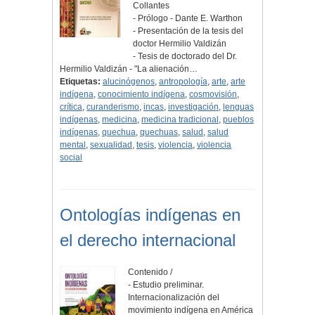
Collantes
- Prólogo - Dante E. Warthon
- Presentación de la tesis del
doctor Hermilio Valdizán
- Tesis de doctorado del Dr.
Hermilio Valdizán - "La alienación…
Etiquetas:
alucinógenos
,
antropología
,
arte
,
arte
indígena
,
conocimiento indígena
,
cosmovisión
,
crítica
,
curanderismo
,
incas
,
investigación
,
lenguas
indígenas
,
medicina
,
medicina tradicional
,
pueblos
indígenas
,
quechua
,
quechuas
,
salud
,
salud
mental
,
sexualidad
,
tesis
,
violencia
,
violencia
social
Ontologías indígenas en
el derecho internacional
Contenido /
- Estudio preliminar.
Internacionalización del
movimiento indígena en América