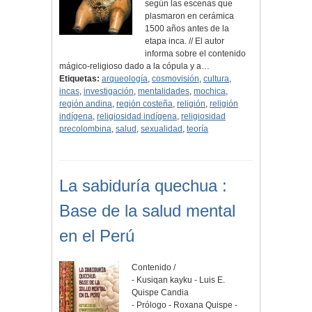
según las escenas que
plasmaron en cerámica
1500 años antes de la
etapa inca. // El autor
informa sobre el contenido
mágico-religioso dado a la cópula y a…
Etiquetas:
arqueología
,
cosmovisión
,
cultura
,
incas
,
investigación
,
mentalidades
,
mochica
,
región andina
,
región costeña
,
religión
,
religión
indígena
,
religiosidad indígena
,
religiosidad
precolombina
,
salud
,
sexualidad
,
teoría
La sabiduría quechua :
Base de la salud mental
en el Perú
Contenido /
- Kusiqan kayku - Luis E.
Quispe Candia
- Prólogo - Roxana Quispe -