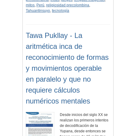
mitos
,
Perú
,
religiosidad precolombina
,
Tahuantinsuyo
,
tecnología
Tawa Pukllay - La
aritmética inca de
reconocimiento de formas
y movimientos operable
en paralelo y que no
requiere cálculos
numéricos mentales
Desde inicios del siglo XX se
realizan los primeros intentos
de decodificación de la
Yupana, desde entonces se