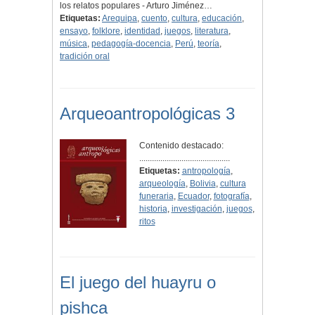
los relatos populares - Arturo Jiménez…
Etiquetas:
Arequipa
,
cuento
,
cultura
,
educación
,
ensayo
,
folklore
,
identidad
,
juegos
,
literatura
,
música
,
pedagogía-docencia
,
Perú
,
teoría
,
tradición oral
Arqueoantropológicas 3
Contenido destacado:
...........................................
Etiquetas:
antropología
,
arqueología
,
Bolivia
,
cultura
funeraria
,
Ecuador
,
fotografía
,
historia
,
investigación
,
juegos
,
ritos
El juego del huayru o
pishca