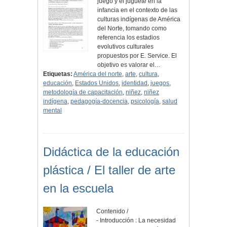
juego y el juguete en la
infancia en el contexto de las
culturas indígenas de América
del Norte, tomando como
referencia los estadios
evolutivos culturales
propuestos por E. Service. El
objetivo es valorar el…
Etiquetas:
América del norte
,
arte
,
cultura
,
educación
,
Estados Unidos
,
identidad
,
juegos
,
metodología de capacitación
,
niñez
,
niñez
indígena
,
pedagogía-docencia
,
psicología
,
salud
mental
Didáctica de la educación
plástica / El taller de arte
en la escuela
Contenido /
- Introducción : La necesidad