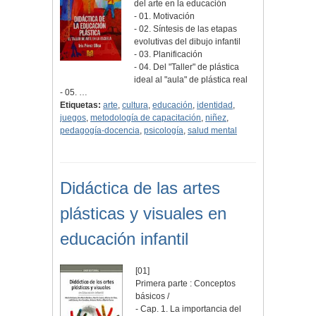
del arte en la educación
- 01. Motivación
- 02. Síntesis de las etapas
evolutivas del dibujo infantil
- 03. Planificación
- 04. Del "Taller" de plástica
ideal al "aula" de plástica real
- 05. …
Etiquetas:
arte
,
cultura
,
educación
,
identidad
,
juegos
,
metodología de capacitación
,
niñez
,
pedagogía-docencia
,
psicología
,
salud mental
Didáctica de las artes
plásticas y visuales en
educación infantil
[01]
Primera parte : Conceptos
básicos /
- Cap. 1. La importancia del