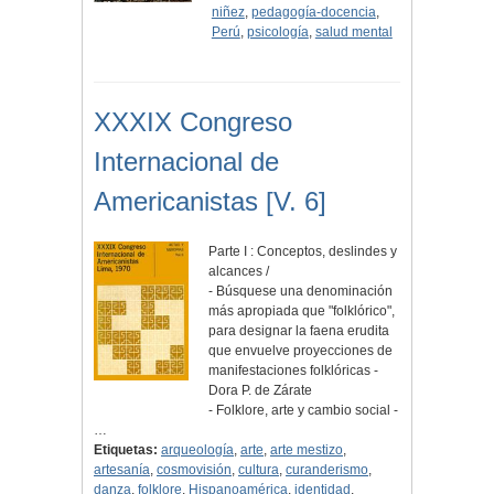
niñez
,
pedagogía-docencia
,
Perú
,
psicología
,
salud mental
XXXIX Congreso
Internacional de
Americanistas [V. 6]
Parte I : Conceptos, deslindes y
alcances /
- Búsquese una denominación
más apropiada que "folklórico",
para designar la faena erudita
que envuelve proyecciones de
manifestaciones folklóricas -
Dora P. de Zárate
- Folklore, arte y cambio social -
…
Etiquetas:
arqueología
,
arte
,
arte mestizo
,
artesanía
,
cosmovisión
,
cultura
,
curanderismo
,
danza
,
folklore
,
Hispanoamérica
,
identidad
,