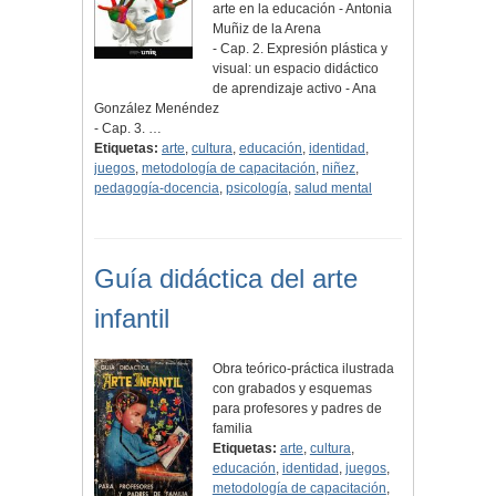
arte en la educación - Antonia
Muñiz de la Arena
- Cap. 2. Expresión plástica y
visual: un espacio didáctico
de aprendizaje activo - Ana
González Menéndez
- Cap. 3. …
Etiquetas:
arte
,
cultura
,
educación
,
identidad
,
juegos
,
metodología de capacitación
,
niñez
,
pedagogía-docencia
,
psicología
,
salud mental
Guía didáctica del arte
infantil
Obra teórico-práctica ilustrada
con grabados y esquemas
para profesores y padres de
familia
Etiquetas:
arte
,
cultura
,
educación
,
identidad
,
juegos
,
metodología de capacitación
,