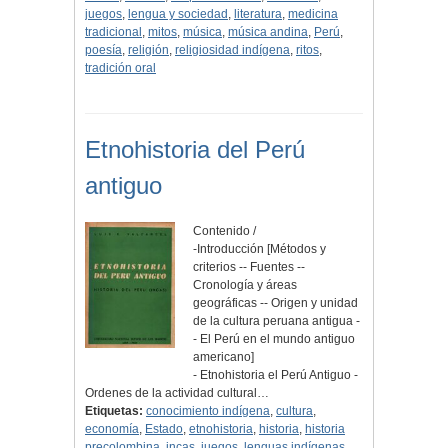
juegos
,
lengua y sociedad
,
literatura
,
medicina
tradicional
,
mitos
,
música
,
música andina
,
Perú
,
poesía
,
religión
,
religiosidad indígena
,
ritos
,
tradición oral
Etnohistoria del Perú
antiguo
Contenido /
-Introducción [Métodos y
criterios -- Fuentes --
Cronología y áreas
geográficas -- Origen y unidad
de la cultura peruana antigua -
- El Perú en el mundo antiguo
americano]
- Etnohistoria el Perú Antiguo -
Ordenes de la actividad cultural…
Etiquetas:
conocimiento indígena
,
cultura
,
economía
,
Estado
,
etnohistoria
,
historia
,
historia
precolombina
,
incas
,
juegos
,
lenguas indígenas
,