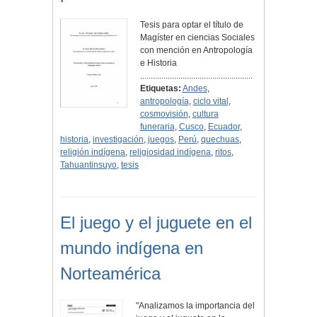
Tesis para optar el título de
Magíster en ciencias Sociales
con mención en Antropología
e Historia
.....................................................
Etiquetas:
Andes
,
antropología
,
ciclo vital
,
cosmovisión
,
cultura
funeraria
,
Cusco
,
Ecuador
,
historia
,
investigación
,
juegos
,
Perú
,
quechuas
,
religión indígena
,
religiosidad indígena
,
ritos
,
Tahuantinsuyo
,
tesis
El juego y el juguete en el
mundo indígena en
Norteamérica
"Analizamos la importancia del