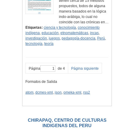
tienen cerca de 15 métodos
propuestos, todos de alguna
manera basados en la lógica
indo-arábiga, lo cual no
coincide con las crónicas en…
Etiquetas:
ciencia y tecnología
,
conocimiento
indígena
,
educación
,
etnomatemáticas
,
incas
,
investigación
,
juegos
,
pedagogía-docencia
,
Perú
,
tecnología
,
teoría
Página
de 4
Página siguiente
Formatos de Salida
atom
,
dcmes-xml
,
json
,
omeka-xml
,
rss2
CHIRAPAQ, CENTRO DE CULTURAS
INDIGENAS DEL PERU