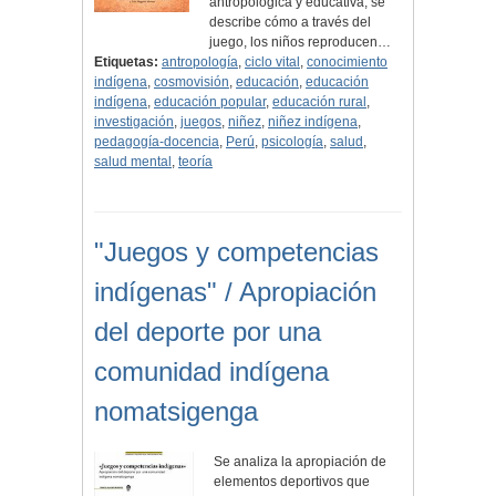
antropológica y educativa, se
describe cómo a través del
juego, los niños reproducen…
Etiquetas:
antropología
,
ciclo vital
,
conocimiento
indígena
,
cosmovisión
,
educación
,
educación
indígena
,
educación popular
,
educación rural
,
investigación
,
juegos
,
niñez
,
niñez indígena
,
pedagogía-docencia
,
Perú
,
psicología
,
salud
,
salud mental
,
teoría
"Juegos y competencias
indígenas" / Apropiación
del deporte por una
comunidad indígena
nomatsigenga
Se analiza la apropiación de
elementos deportivos que