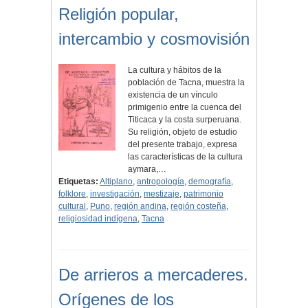
Religión popular,
intercambio y cosmovisión
La cultura y hábitos de la
población de Tacna, muestra la
existencia de un vínculo
primigenio entre la cuenca del
Titicaca y la costa surperuana.
Su religión, objeto de estudio
del presente trabajo, expresa
las características de la cultura
aymara,…
Etiquetas:
Altiplano
,
antropología
,
demografía
,
folklore
,
investigación
,
mestizaje
,
patrimonio
cultural
,
Puno
,
región andina
,
región costeña
,
religiosidad indígena
,
Tacna
De arrieros a mercaderes.
Orígenes de los