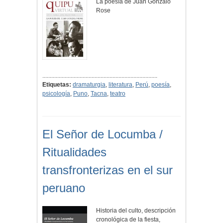
La poesía de Juan Gonzalo
Rose
.............................................................................
Etiquetas:
dramaturgia
,
literatura
,
Perú
,
poesía
,
psicología
,
Puno
,
Tacna
,
teatro
El Señor de Locumba /
Ritualidades
transfronterizas en el sur
peruano
Historia del culto, descripción
cronológica de la fiesta,