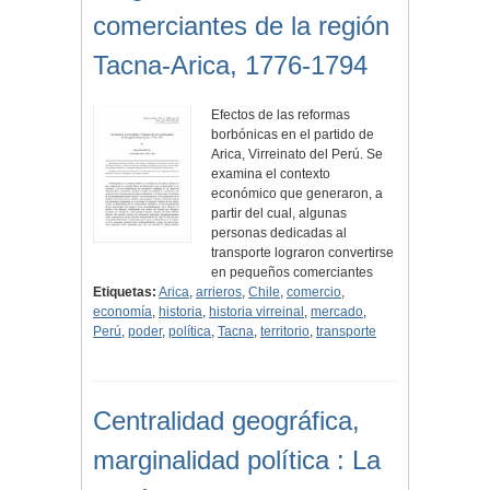
comerciantes de la región
Tacna-Arica, 1776-1794
Efectos de las reformas
borbónicas en el partido de
Arica, Virreinato del Perú. Se
examina el contexto
económico que generaron, a
partir del cual, algunas
personas dedicadas al
transporte lograron convertirse
en pequeños comerciantes
Etiquetas:
Arica
,
arrieros
,
Chile
,
comercio
,
economía
,
historia
,
historia virreinal
,
mercado
,
Perú
,
poder
,
política
,
Tacna
,
territorio
,
transporte
Centralidad geográfica,
marginalidad política : La