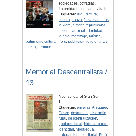
sociedades, cofradías,
fraternidades de canto y baile
Etiquetas:
arquitectura
,
cultura
,
danza
,
fiestas andinas
,
folklore
,
historia republicana
,
historia virreinal
,
identidad
,
Iglesia
,
mestizaje
,
música
,
patrimonio cultural
,
Perú
,
población
,
religión
,
ritos
,
Tacna
,
territorio
Memorial Descentralista /
13
A consolidar el Gran Sur
1
Etiquetas:
aimaras
,
Arequipa
,
Cusco
,
desarrollo
,
desarrollo
rural
,
descentralización
,
gobierno local
,
hidrocarburos
,
identidad
,
Moquegua
,
ordenamiento territorial
,
Perú
,