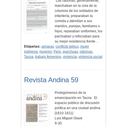
"Las rabonas, generalmente,
marchaban en la cola de la
columna de los soldados de
infantería, preparaban la
comida y atendían a sus
maridos, parejas, familiares o
hijos; reparaban uniformes, los
parchaban y reforzaban para
su mejor resistencia frente…
Etiquetas:
aimaras
,
conflicto bélico
,
mujer
indígena
,
mujeres
,
Perú
,
quechuas
,
rabonas
,
Tacna
,
trabajo femenino
,
violencia
,
violencia social
Revista Andina 59
Prolegómenos de la
emancipación en Tacna : El
espacio público de discusión
política en una ciudad andina
[1810-1811]
Luis Miguel Glave
9-30