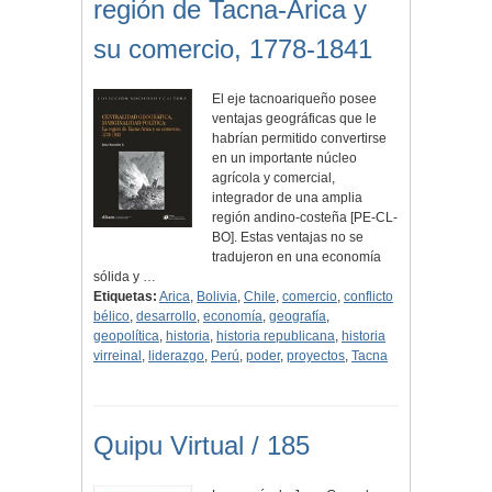
región de Tacna-Arica y
su comercio, 1778-1841
El eje tacnoariqueño posee
ventajas geográficas que le
habrían permitido convertirse
en un importante núcleo
agrícola y comercial,
integrador de una amplia
región andino-costeña [PE-CL-
BO]. Estas ventajas no se
tradujeron en una economía
sólida y …
Etiquetas:
Arica
,
Bolivia
,
Chile
,
comercio
,
conflicto
bélico
,
desarrollo
,
economía
,
geografía
,
geopolítica
,
historia
,
historia republicana
,
historia
virreinal
,
liderazgo
,
Perú
,
poder
,
proyectos
,
Tacna
Quipu Virtual / 185