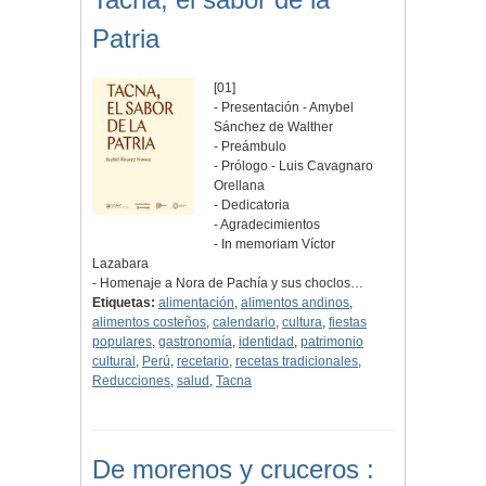
Patria
[01]
- Presentación - Amybel
Sánchez de Walther
- Preámbulo
- Prólogo - Luis Cavagnaro
Orellana
- Dedicatoria
- Agradecimientos
- In memoriam Víctor
Lazabara
- Homenaje a Nora de Pachía y sus choclos…
Etiquetas:
alimentación
,
alimentos andinos
,
alimentos costeños
,
calendario
,
cultura
,
fiestas
populares
,
gastronomía
,
identidad
,
patrimonio
cultural
,
Perú
,
recetario
,
recetas tradicionales
,
Reducciones
,
salud
,
Tacna
De morenos y cruceros :