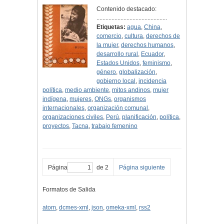
Contenido destacado:
...............................................
Etiquetas:
agua
,
China
,
comercio
,
cultura
,
derechos de
la mujer
,
derechos humanos
,
desarrollo rural
,
Ecuador
,
Estados Unidos
,
feminismo
,
género
,
globalización
,
gobierno local
,
incidencia
política
,
medio ambiente
,
mitos andinos
,
mujer
indígena
,
mujeres
,
ONGs
,
organismos
internacionales
,
organización comunal
,
organizaciones civiles
,
Perú
,
planificación
,
política
,
proyectos
,
Tacna
,
trabajo femenino
Página
de 2
Página siguiente
Formatos de Salida
atom
,
dcmes-xml
,
json
,
omeka-xml
,
rss2