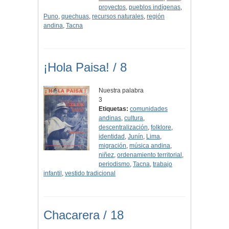
proyectos
,
pueblos indígenas
,
Puno
,
quechuas
,
recursos naturales
,
región
andina
,
Tacna
¡Hola Paisa! / 8
Nuestra palabra
3
Etiquetas:
comunidades
andinas
,
cultura
,
descentralización
,
folklore
,
identidad
,
Junín
,
Lima
,
migración
,
música andina
,
niñez
,
ordenamiento territorial
,
periodismo
,
Tacna
,
trabajo
infantil
,
vestido tradicional
Chacarera / 18