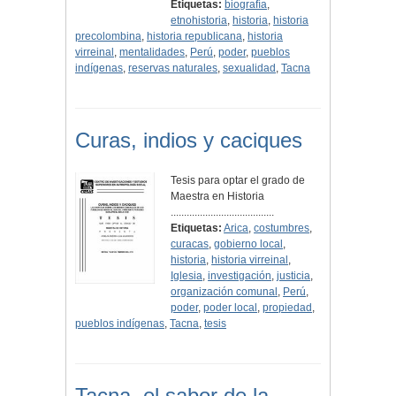
Etiquetas:
biografía
,
etnohistoria
,
historia
,
historia
precolombina
,
historia republicana
,
historia
virreinal
,
mentalidades
,
Perú
,
poder
,
pueblos
indígenas
,
reservas naturales
,
sexualidad
,
Tacna
Curas, indios y caciques
Tesis para optar el grado de
Maestra en Historia
.......................................
Etiquetas:
Arica
,
costumbres
,
curacas
,
gobierno local
,
historia
,
historia virreinal
,
Iglesia
,
investigación
,
justicia
,
organización comunal
,
Perú
,
poder
,
poder local
,
propiedad
,
pueblos indígenas
,
Tacna
,
tesis
Tacna, el sabor de la