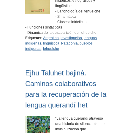
históricos, etnográficos y
lingüísticos
- La fonología del tehuelche
- Sintemática
- Clases sintácticas
- Funciones sintácticas
- Dinámica de la desaparición del tehuelche
Etiquetas:
Argentina
,
investigación
,
lenguas
indígenas
,
lingüística
,
Patagonia
,
pueblos
indígenas
,
tehuelche
Ejhu Taluhet bajiná.
Caminos colaborativos
para la recuperación de la
lengua querandí het
"La lengua querandí atravesó
una historia de silenciamiento e
invisibilización que