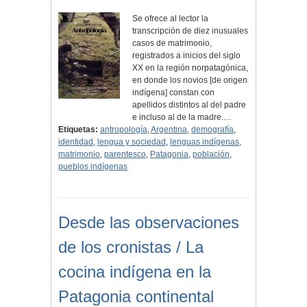
Se ofrece al lector la
transcripción de diez inusuales
casos de matrimonio,
registrados a inicios del siglo
XX en la región norpatagónica,
en donde los novios [de origen
indígena] constan con
apellidos distintos al del padre
e incluso al de la madre.…
Etiquetas:
antropología
,
Argentina
,
demografía
,
identidad
,
lengua y sociedad
,
lenguas indígenas
,
matrimonio
,
parentesco
,
Patagonia
,
población
,
pueblos indígenas
Desde las observaciones
de los cronistas / La
cocina indígena en la
Patagonia continental