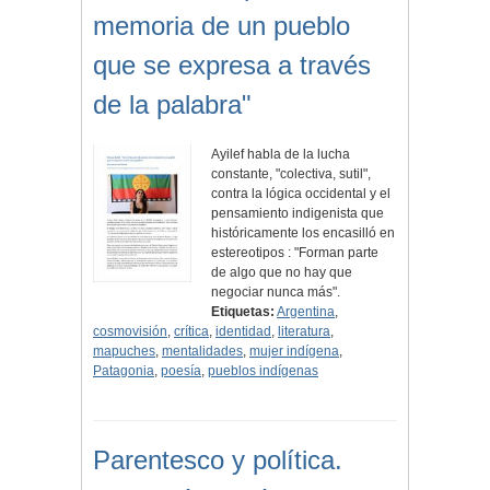
memoria de un pueblo
que se expresa a través
de la palabra"
Ayilef habla de la lucha
constante, "colectiva, sutil",
contra la lógica occidental y el
pensamiento indigenista que
históricamente los encasilló en
estereotipos : "Forman parte
de algo que no hay que
negociar nunca más".
Etiquetas:
Argentina
,
cosmovisión
,
crítica
,
identidad
,
literatura
,
mapuches
,
mentalidades
,
mujer indígena
,
Patagonia
,
poesía
,
pueblos indígenas
Parentesco y política.