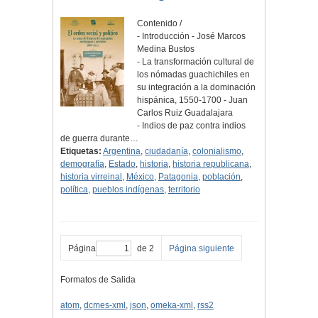
Contenido /
- Introducción - José Marcos
Medina Bustos
- La transformación cultural de
los nómadas guachichiles en
su integración a la dominación
hispánica, 1550-1700 - Juan
Carlos Ruiz Guadalajara
- Indios de paz contra indios
de guerra durante…
Etiquetas:
Argentina
,
ciudadanía
,
colonialismo
,
demografía
,
Estado
,
historia
,
historia republicana
,
historia virreinal
,
México
,
Patagonia
,
población
,
política
,
pueblos indígenas
,
territorio
Página
de 2
Página siguiente
Formatos de Salida
atom
,
dcmes-xml
,
json
,
omeka-xml
,
rss2