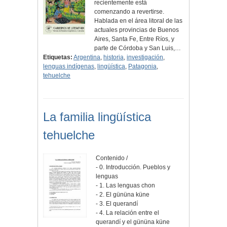
recientemente está
comenzando a revertirse.
Hablada en el área litoral de las
actuales provincias de Buenos
Aires, Santa Fe, Entre Ríos, y
parte de Córdoba y San Luis,…
Etiquetas:
Argentina
,
historia
,
investigación
,
lenguas indígenas
,
lingüística
,
Patagonia
,
tehuelche
La familia lingüística
tehuelche
Contenido /
- 0. Introducción. Pueblos y
lenguas
- 1. Las lenguas chon
- 2. El gününa küne
- 3. El querandí
- 4. La relación entre el
querandí y el gününa küne