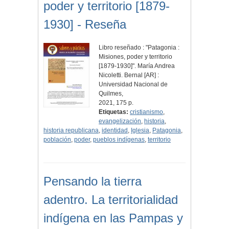
poder y territorio [1879-
1930] - Reseña
Libro reseñado : "Patagonia :
Misiones, poder y territorio
[1879-1930]". María Andrea
Nicoletti. Bernal [AR] :
Universidad Nacional de
Quilmes,
2021, 175 p.
Etiquetas:
cristianismo
,
evangelización
,
historia
,
historia republicana
,
identidad
,
Iglesia
,
Patagonia
,
población
,
poder
,
pueblos indígenas
,
territorio
Pensando la tierra
adentro. La territorialidad
indígena en las Pampas y