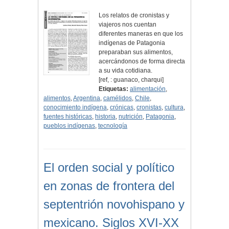
Los relatos de cronistas y
viajeros nos cuentan
diferentes maneras en que los
indígenas de Patagonia
preparaban sus alimentos,
acercándonos de forma directa
a su vida cotidiana.
[ref, : guanaco, charqui]
Etiquetas:
alimentación
,
alimentos
,
Argentina
,
camélidos
,
Chile
,
conocimiento indígena
,
crónicas
,
cronistas
,
cultura
,
fuentes históricas
,
historia
,
nutrición
,
Patagonia
,
pueblos indígenas
,
tecnología
El orden social y político
en zonas de frontera del
septentrión novohispano y
mexicano. Siglos XVI-XX