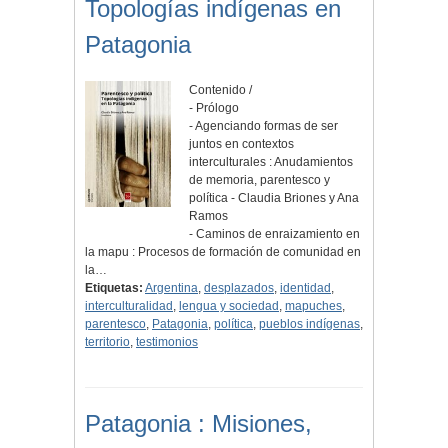
Topologías indígenas en
Patagonia
Contenido /
- Prólogo
- Agenciando formas de ser
juntos en contextos
interculturales : Anudamientos
de memoria, parentesco y
política - Claudia Briones y Ana
Ramos
- Caminos de enraizamiento en
la mapu : Procesos de formación de comunidad en
la…
Etiquetas:
Argentina
,
desplazados
,
identidad
,
interculturalidad
,
lengua y sociedad
,
mapuches
,
parentesco
,
Patagonia
,
política
,
pueblos indígenas
,
territorio
,
testimonios
Patagonia : Misiones,