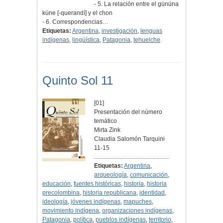
- 5. La relación entre el gününa
küne [-querandí] y el chon
- 6. Correspondencias…
Etiquetas:
Argentina
,
investigación
,
lenguas
indígenas
,
lingüística
,
Patagonia
,
tehuelche
Quinto Sol 11
[01]
Presentación del número
temático
Mirta Zink
Claudia Salomón Tarquini
11-15
..................................................
Etiquetas:
Argentina
,
arqueología
,
comunicación
,
educación
,
fuentes históricas
,
historia
,
historia
precolombina
,
historia republicana
,
identidad
,
ideología
,
jóvenes indígenas
,
mapuches
,
movimiento indígena
,
organizaciones indígenas
,
Patagonia
,
política
,
pueblos indígenas
,
territorio
,