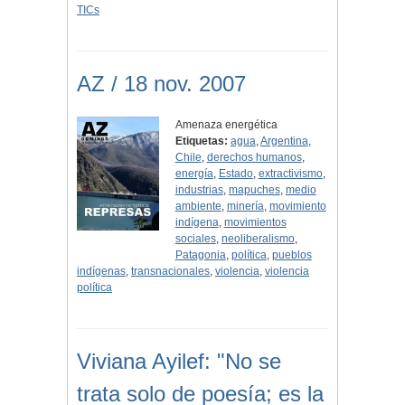
TICs
AZ / 18 nov. 2007
Amenaza energética
Etiquetas:
agua
,
Argentina
,
Chile
,
derechos humanos
,
energía
,
Estado
,
extractivismo
,
industrias
,
mapuches
,
medio
ambiente
,
minería
,
movimiento
indígena
,
movimientos
sociales
,
neoliberalismo
,
Patagonia
,
política
,
pueblos
indígenas
,
transnacionales
,
violencia
,
violencia
política
Viviana Ayilef: "No se
trata solo de poesía; es la