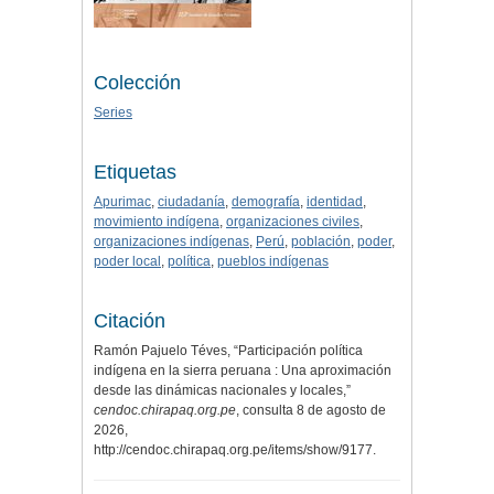
Colección
Series
Etiquetas
Apurimac
,
ciudadanía
,
demografía
,
identidad
,
movimiento indígena
,
organizaciones civiles
,
organizaciones indígenas
,
Perú
,
población
,
poder
,
poder local
,
política
,
pueblos indígenas
Citación
Ramón Pajuelo Téves, “Participación política
indígena en la sierra peruana : Una aproximación
desde las dinámicas nacionales y locales,”
cendoc.chirapaq.org.pe
, consulta 8 de agosto de
2026,
http://cendoc.chirapaq.org.pe/items/show/9177
.