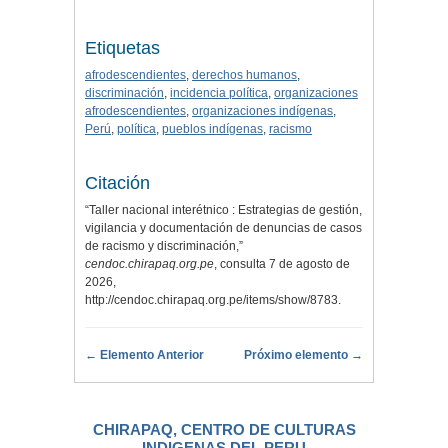
Etiquetas
afrodescendientes
,
derechos humanos
,
discriminación
,
incidencia política
,
organizaciones
afrodescendientes
,
organizaciones indígenas
,
Perú
,
política
,
pueblos indígenas
,
racismo
Citación
“Taller nacional interétnico : Estrategias de gestión,
vigilancia y documentación de denuncias de casos
de racismo y discriminación,”
cendoc.chirapaq.org.pe
, consulta 7 de agosto de
2026,
http://cendoc.chirapaq.org.pe/items/show/8783
.
← Elemento Anterior
Próximo elemento →
CHIRAPAQ, CENTRO DE CULTURAS
INDIGENAS DEL PERU