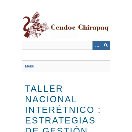
Saltar
al
contenido
principal
Menu
TALLER
NACIONAL
INTERÉTNICO :
ESTRATEGIAS
DE GESTIÓN,