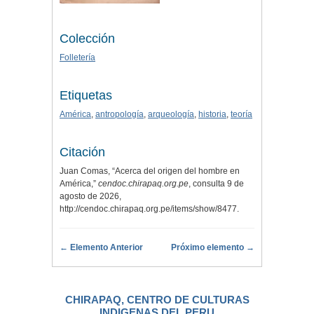
Colección
Folletería
Etiquetas
América
,
antropología
,
arqueología
,
historia
,
teoría
Citación
Juan Comas, “Acerca del origen del hombre en
América,”
cendoc.chirapaq.org.pe
, consulta 9 de
agosto de 2026,
http://cendoc.chirapaq.org.pe/items/show/8477
.
← Elemento Anterior
Próximo elemento →
CHIRAPAQ, CENTRO DE CULTURAS
INDIGENAS DEL PERU