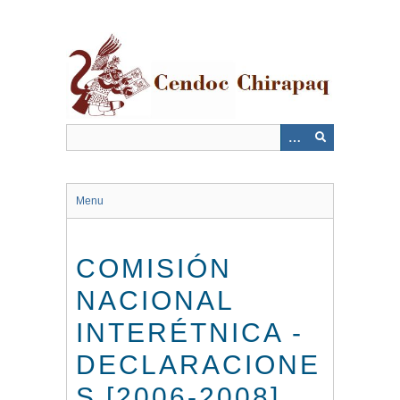
Saltar
al
contenido
principal
Menu
COMISIÓN
NACIONAL
INTERÉTNICA -
DECLARACIONE
S [2006-2008]