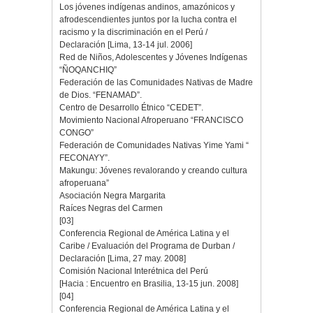
Los jóvenes indígenas andinos, amazónicos y
afrodescendientes juntos por la lucha contra el
racismo y la discriminación en el Perú /
Declaración [Lima, 13-14 jul. 2006]
Red de Niños, Adolescentes y Jóvenes Indígenas
“ÑOQANCHIQ”
Federación de las Comunidades Nativas de Madre
de Dios. “FENAMAD”.
Centro de Desarrollo Étnico “CEDET”.
Movimiento Nacional Afroperuano “FRANCISCO
CONGO”
Federación de Comunidades Nativas Yime Yami “
FECONAYY”.
Makungu: Jóvenes revalorando y creando cultura
afroperuana”
Asociación Negra Margarita
Raíces Negras del Carmen
[03]
Conferencia Regional de América Latina y el
Caribe / Evaluación del Programa de Durban /
Declaración [Lima, 27 may. 2008]
Comisión Nacional Interétnica del Perú
[Hacia : Encuentro en Brasilia, 13-15 jun. 2008]
[04]
Conferencia Regional de América Latina y el