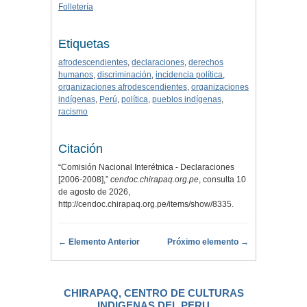
Folletería
Etiquetas
afrodescendientes
,
declaraciones
,
derechos
humanos
,
discriminación
,
incidencia política
,
organizaciones afrodescendientes
,
organizaciones
indígenas
,
Perú
,
política
,
pueblos indígenas
,
racismo
Citación
“Comisión Nacional Interétnica - Declaraciones
[2006-2008],”
cendoc.chirapaq.org.pe
, consulta 10
de agosto de 2026,
http://cendoc.chirapaq.org.pe/items/show/8335
.
← Elemento Anterior
Próximo elemento →
CHIRAPAQ, CENTRO DE CULTURAS
INDIGENAS DEL PERU