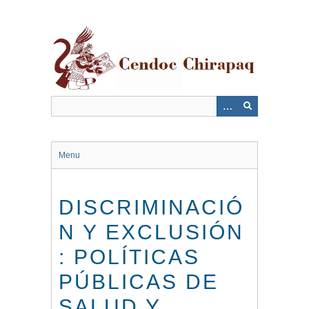
Saltar
al
contenido
principal
Menu
DISCRIMINACIÓ
N Y EXCLUSIÓN
: POLÍTICAS
PÚBLICAS DE
SALUD Y