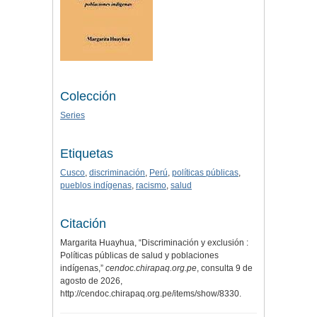
Colección
Series
Etiquetas
Cusco
,
discriminación
,
Perú
,
políticas públicas
,
pueblos indígenas
,
racismo
,
salud
Citación
Margarita Huayhua, “Discriminación y exclusión :
Políticas públicas de salud y poblaciones
indígenas,”
cendoc.chirapaq.org.pe
, consulta 9 de
agosto de 2026,
http://cendoc.chirapaq.org.pe/items/show/8330
.