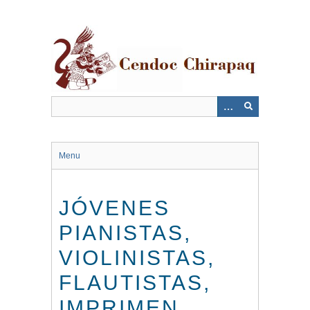
Saltar
al
contenido
principal
Menu
JÓVENES
PIANISTAS,
VIOLINISTAS,
FLAUTISTAS,
IMPRIMEN