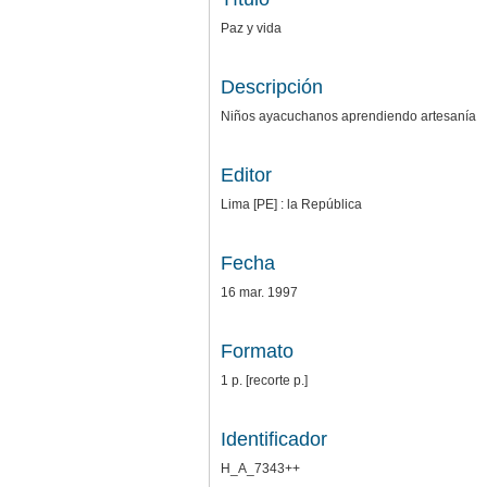
Paz y vida
Descripción
Niños ayacuchanos aprendiendo artesanía
Editor
Lima [PE] : la República
Fecha
16 mar. 1997
Formato
1 p. [recorte p.]
Identificador
H_A_7343++