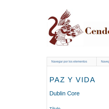
Saltar
al
contenido
principal
Navegar por los elementos
Naveg
PAZ Y VIDA
Dublin Core
Título