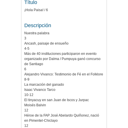
Título
¡Hola Paisa! / 6
Descripción
Nuestra palabra
3
Ancash, paisaje de ensueño
4-5
Más de 40 instituciones participaron en evento
organizado por Dalma / Pumpuya ganó concurso
de Santiago
6
Alejandro Vivanco: Testimonio de Fé en el Folklore
8-9
La marcación del ganado
Isaac Vivanco Tarco
10-12
El tinyacuy en san Juan de Iscos y Jurpac
Moisés Balvin
12
Héroe de la FAP José Abelardo Quiñonez, nació
en Pimentel-Chiclayo
12