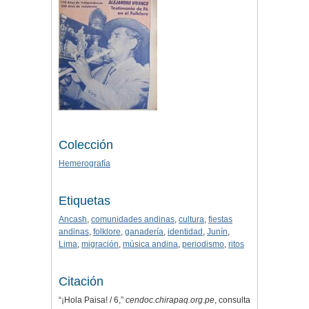
Colección
Hemerografía
Etiquetas
Ancash
,
comunidades andinas
,
cultura
,
fiestas
andinas
,
folklore
,
ganadería
,
identidad
,
Junín
,
Lima
,
migración
,
música andina
,
periodismo
,
ritos
Citación
“¡Hola Paisa! / 6,”
cendoc.chirapaq.org.pe
, consulta