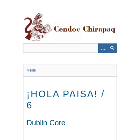
Saltar
al
contenido
principal
Menu
¡HOLA PAISA! /
6
Dublin Core