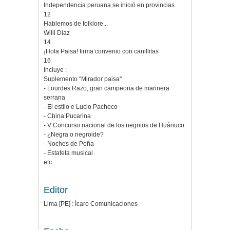
Independencia peruana se inició en provincias
12
Hablemos de folklore...
Willi Díaz
14
¡Hola Paisa! firma convenio con canillitas
16
Incluye :
Suplemento "Mirador paisa"
- Lourdes Razo, gran campeona de marinera
serrana
- El estilo e Lucio Pacheco
- China Pucarina
- V Concurso nacional de los negritos de Huánuco
- ¿Negra o negroide?
- Noches de Peña
- Estafeta musical
etc...
Editor
Lima [PE] : Ícaro Comunicaciones