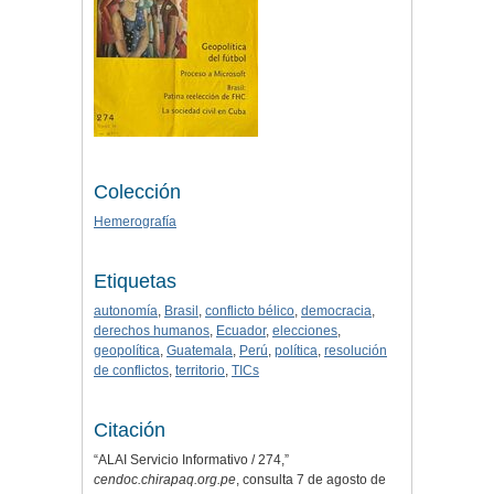
Colección
Hemerografía
Etiquetas
autonomía
,
Brasil
,
conflicto bélico
,
democracia
,
derechos humanos
,
Ecuador
,
elecciones
,
geopolítica
,
Guatemala
,
Perú
,
política
,
resolución
de conflictos
,
territorio
,
TICs
Citación
“ALAI Servicio Informativo / 274,”
cendoc.chirapaq.org.pe
, consulta 7 de agosto de