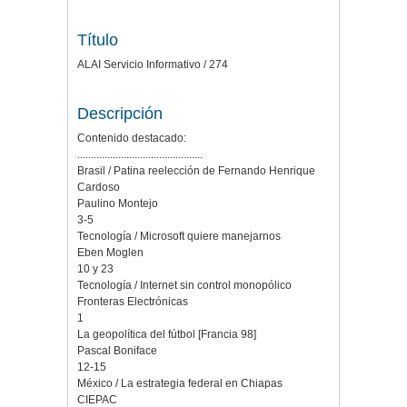
Título
ALAI Servicio Informativo / 274
Descripción
Contenido destacado:
..............................................
Brasil / Patina reelección de Fernando Henrique
Cardoso
Paulino Montejo
3-5
Tecnología / Microsoft quiere manejarnos
Eben Moglen
10 y 23
Tecnología / Internet sin control monopólico
Fronteras Electrónicas
1
La geopolítica del fútbol [Francia 98]
Pascal Boniface
12-15
México / La estrategia federal en Chiapas
CIEPAC