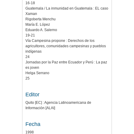
16-18
Guatemala / La inmunidad en Guatemala : EL caso
Xaman
Rigoberta Menchu
María E. López
Eduardo A. Salerno
19-21
Vía Campesina propone : Derechos de los
agricultores, comunidades campesinas y pueblos
indígenas
24
Jornadas por la Paz entre Ecuador y Perú : La paz
es joven
Helga Serrano
25
Editor
Quito [EC] : Agencia Latinoamericana de
Información [ALAI]
Fecha
1998