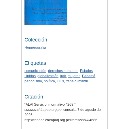
Colección
Hemerografía
Etiquetas
comunicación
,
derechos humanos
,
Estados
Unidos
,
globalización
,
Irak
,
mujeres
,
Panamá
,
periodismo
,
política
,
TICs
,
trabajo infantil
Citación
“ALAI Servicio Informativo / 268,”
cendoc.chirapaq.org.pe
, consulta 7 de agosto de
2026,
http://cendoc.chirapaq.org.pe/items/show/4686
.