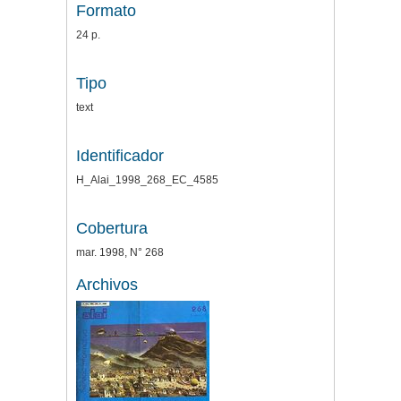
Formato
24 p.
Tipo
text
Identificador
H_Alai_1998_268_EC_4585
Cobertura
mar. 1998, N° 268
Archivos