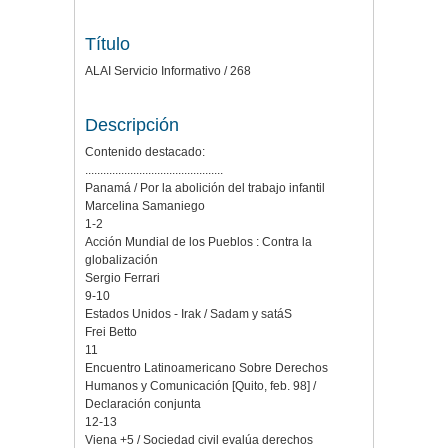
Título
ALAI Servicio Informativo / 268
Descripción
Contenido destacado:
..............................................
Panamá / Por la abolición del trabajo infantil
Marcelina Samaniego
1-2
Acción Mundial de los Pueblos : Contra la
globalización
Sergio Ferrari
9-10
Estados Unidos - Irak / Sadam y satáS
Frei Betto
11
Encuentro Latinoamericano Sobre Derechos
Humanos y Comunicación [Quito, feb. 98] /
Declaración conjunta
12-13
Viena +5 / Sociedad civil evalúa derechos