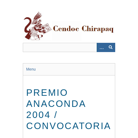
Saltar
al
contenido
principal
Menu
PREMIO
ANACONDA
2004 /
CONVOCATORIA