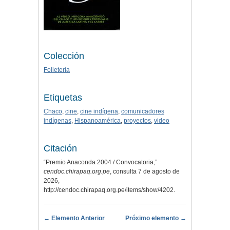
Colección
Folletería
Etiquetas
Chaco
,
cine
,
cine indígena
,
comunicadores
indígenas
,
Hispanoamérica
,
proyectos
,
video
Citación
“Premio Anaconda 2004 / Convocatoria,”
cendoc.chirapaq.org.pe
, consulta 7 de agosto de
2026,
http://cendoc.chirapaq.org.pe/items/show/4202
.
← Elemento Anterior
Próximo elemento →