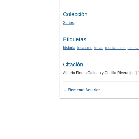
Colección
Series
Etiquetas
historia
,
incaísmo
,
incas
,
mesianismo
,
mitos 
Citación
Alberto Flores Galindo y Cecilia Rivera [ed.]
← Elemento Anterior
.