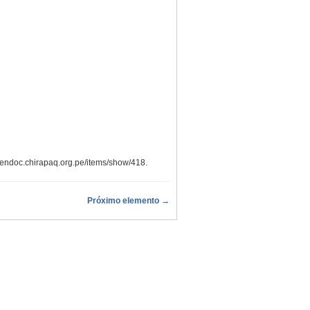
/cendoc.chirapaq.org.pe/items/show/418
.
Próximo elemento →