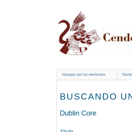
Saltar
al
contenido
principal
Navegar por los elementos
Naveg
BUSCANDO UN
Dublin Core
Título