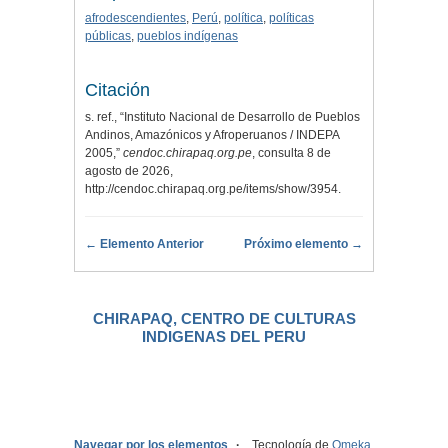
afrodescendientes
,
Perú
,
política
,
políticas
públicas
,
pueblos indígenas
Citación
s. ref., “Instituto Nacional de Desarrollo de Pueblos
Andinos, Amazónicos y Afroperuanos / INDEPA
2005,”
cendoc.chirapaq.org.pe
, consulta 8 de
agosto de 2026,
http://cendoc.chirapaq.org.pe/items/show/3954
.
← Elemento Anterior
Próximo elemento →
CHIRAPAQ, CENTRO DE CULTURAS
INDIGENAS DEL PERU
.
Navegar por los elementos
Tecnología de
Omeka
.