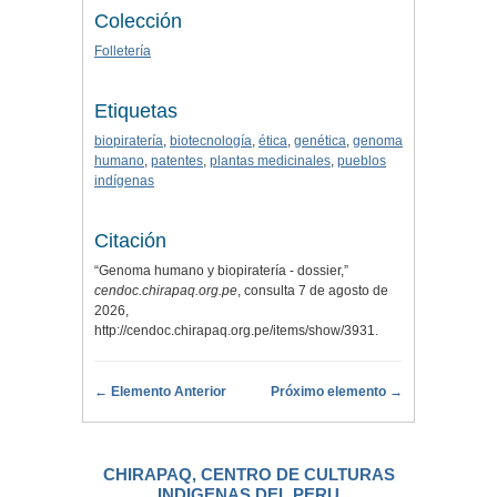
Colección
Folletería
Etiquetas
biopiratería
,
biotecnología
,
ética
,
genética
,
genoma
humano
,
patentes
,
plantas medicinales
,
pueblos
indígenas
Citación
“Genoma humano y biopiratería - dossier,”
cendoc.chirapaq.org.pe
, consulta 7 de agosto de
2026,
http://cendoc.chirapaq.org.pe/items/show/3931
.
← Elemento Anterior
Próximo elemento →
CHIRAPAQ, CENTRO DE CULTURAS
INDIGENAS DEL PERU