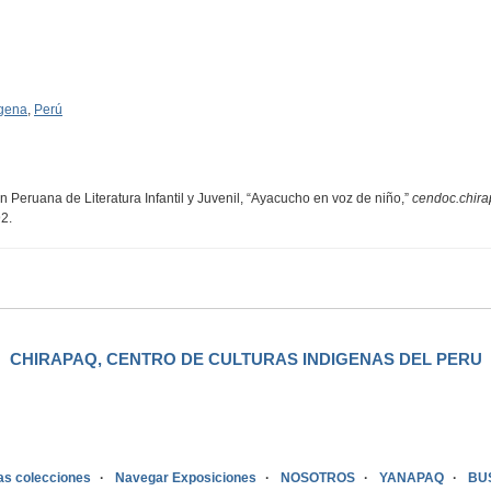
ígena
,
Perú
Peruana de Literatura Infantil y Juvenil, “Ayacucho en voz de niño,”
cendoc.chira
92
.
CHIRAPAQ, CENTRO DE CULTURAS INDIGENAS DEL PERU
as colecciones
Navegar Exposiciones
NOSOTROS
YANAPAQ
BU