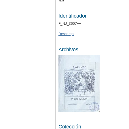
text
Identificador
F_NJ_3607++
Descarga
Archivos
Colección