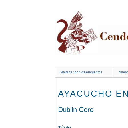
Saltar
al
contenido
principal
Navegar por los elementos
Naveg
AYACUCHO EN
Dublin Core
Título