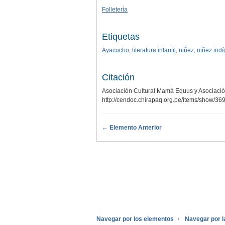
Folletería
Etiquetas
Ayacucho
,
literatura infantil
,
niñez
,
niñez ind
Citación
Asociación Cultural Mamá Equus y Asociación 
http://cendoc.chirapaq.org.pe/items/show/36
← Elemento Anterior
.
Navegar por los elementos
Navegar por l