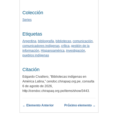
Colección
Series
Etiquetas
Argentina
,
bibliografía
,
bibliotecas
,
comunicación
,
comunicadores indígenas
,
crítica
,
gestión de la
información
,
Hispanoamérica
,
investigación
,
pueblos indígenas
Citación
Edgardo Civallero, “Bibliotecas indígenas en
América Latina,”
cendoc.chirapaq.org.pe
, consulta
6 de agosto de 2026,
http://cendoc.chirapaq.org.pe/items/show/3443
.
← Elemento Anterior
Próximo elemento →