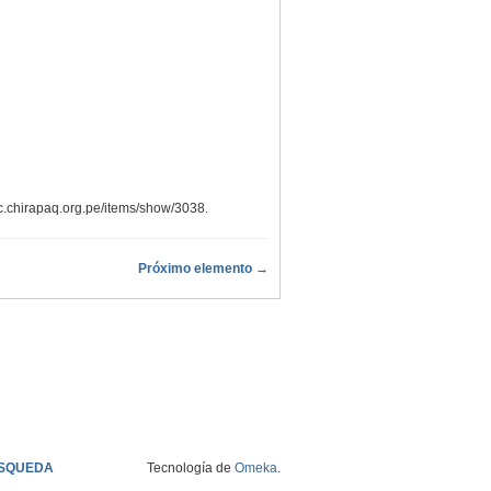
oc.chirapaq.org.pe/items/show/3038
.
Próximo elemento →
SQUEDA
Tecnología de
Omeka
.