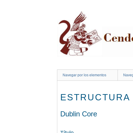
Saltar
al
contenido
principal
Navegar por los elementos
Naveg
ESTRUCTURA 
Dublin Core
Título