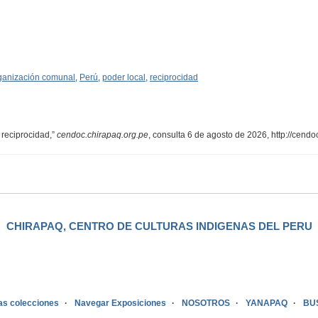
ganización comunal
,
Perú
,
poder local
,
reciprocidad
 reciprocidad,”
cendoc.chirapaq.org.pe
, consulta 6 de agosto de 2026,
http://cend
CHIRAPAQ, CENTRO DE CULTURAS INDIGENAS DEL PERU
as colecciones
Navegar Exposiciones
NOSOTROS
YANAPAQ
BU