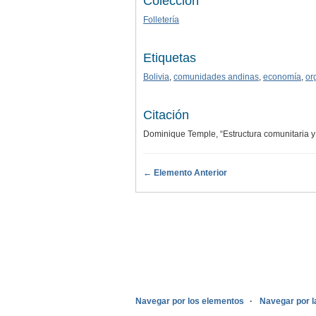
Colección
Folletería
Etiquetas
Bolivia
,
comunidades andinas
,
economía
,
or
Citación
Dominique Temple, “Estructura comunitaria y
← Elemento Anterior
.
Navegar por los elementos
Navegar por l