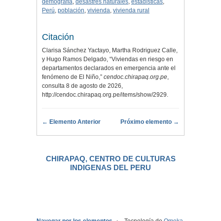
demografía
,
desastres naturales
,
estadísticas
,
Perú
,
población
,
vivienda
,
vivienda rural
Citación
Clarisa Sánchez Yactayo, Martha Rodriguez Calle,
y Hugo Ramos Delgado, “Viviendas en riesgo en
departamentos declarados en emergencia ante el
fenómeno de El Niño,”
cendoc.chirapaq.org.pe
,
consulta 8 de agosto de 2026,
http://cendoc.chirapaq.org.pe/items/show/2929
.
← Elemento Anterior
Próximo elemento →
CHIRAPAQ, CENTRO DE CULTURAS
INDIGENAS DEL PERU
.