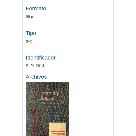
Formato
69 p.
Tipo
text
Identificador
S_PI_2814
Archivos