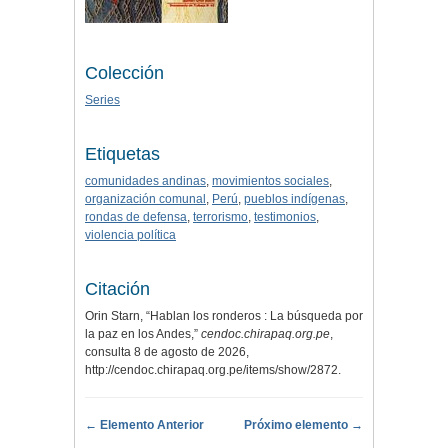
Colección
Series
Etiquetas
comunidades andinas
,
movimientos sociales
,
organización comunal
,
Perú
,
pueblos indígenas
,
rondas de defensa
,
terrorismo
,
testimonios
,
violencia política
Citación
Orin Starn, “Hablan los ronderos : La búsqueda por
la paz en los Andes,”
cendoc.chirapaq.org.pe
,
consulta 8 de agosto de 2026,
http://cendoc.chirapaq.org.pe/items/show/2872
.
← Elemento Anterior
Próximo elemento →