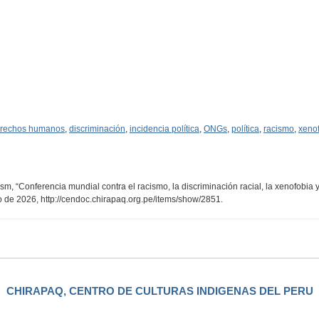
rechos humanos
,
discriminación
,
incidencia política
,
ONGs
,
política
,
racismo
,
xeno
 “Conferencia mundial contra el racismo, la discriminación racial, la xenofobia y 
to de 2026,
http://cendoc.chirapaq.org.pe/items/show/2851
.
CHIRAPAQ, CENTRO DE CULTURAS INDIGENAS DEL PERU