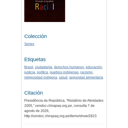
Colección
Series
Etiquetas
Brasil
,
ciudadanía
,
derechos humanos
,
educación
,
justicia
,
política
,
pueblos indígenas
,
racismo
,
religiosidad indígena
,
salud
,
seguridad alimentaria
Citación
Presidência da República, “Relatório de Atividades
2005,”
cendoc.chirapaq.org.pe
, consulta 7 de
agosto de 2026,
http://cendoc.chirapaq.org.pe/items/show/2823
.