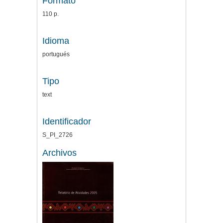
Formato
110 p.
Idioma
portugués
Tipo
text
Identificador
S_PI_2726
Archivos