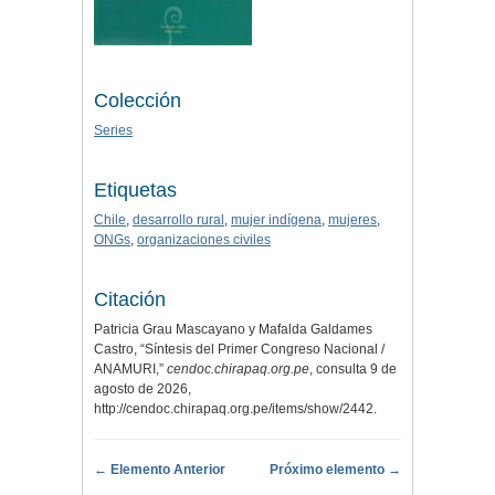
Colección
Series
Etiquetas
Chile
,
desarrollo rural
,
mujer indígena
,
mujeres
,
ONGs
,
organizaciones civiles
Citación
Patricia Grau Mascayano y Mafalda Galdames
Castro, “Síntesis del Primer Congreso Nacional /
ANAMURI,”
cendoc.chirapaq.org.pe
, consulta 9 de
agosto de 2026,
http://cendoc.chirapaq.org.pe/items/show/2442
.
← Elemento Anterior
Próximo elemento →