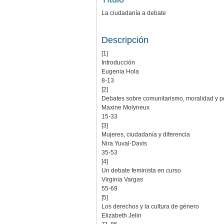
La ciudadanía a debate
Descripción
[1]
Introducción
Eugenia Hola
8-13
[2]
Debates sobre comunitarismo, moralidad y po
Maxine Molyneux
15-33
[3]
Mujeres, ciudadanía y diferencia
Nira Yuval-Davis
35-53
[4]
Un debate feminista en curso
Virginia Vargas
55-69
[5]
Los derechos y la cultura de género
Elizabeth Jelin