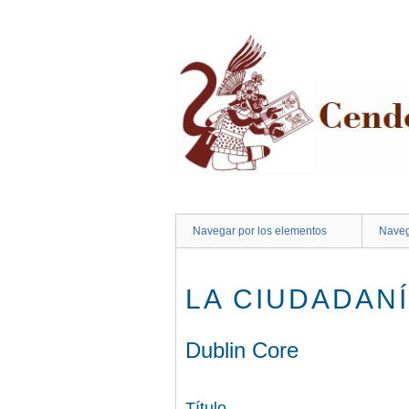
Saltar
al
contenido
principal
Navegar por los elementos
Naveg
LA CIUDADANÍ
Dublin Core
Título