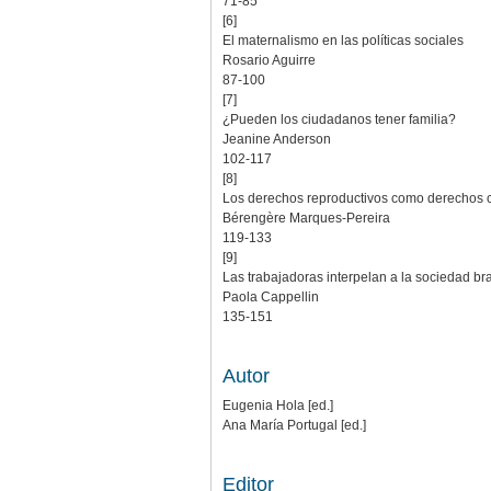
71-85
[6]
El maternalismo en las políticas sociales
Rosario Aguirre
87-100
[7]
¿Pueden los ciudadanos tener familia?
Jeanine Anderson
102-117
[8]
Los derechos reproductivos como derechos
Bérengère Marques-Pereira
119-133
[9]
Las trabajadoras interpelan a la sociedad br
Paola Cappellin
135-151
Autor
Eugenia Hola [ed.]
Ana María Portugal [ed.]
Editor