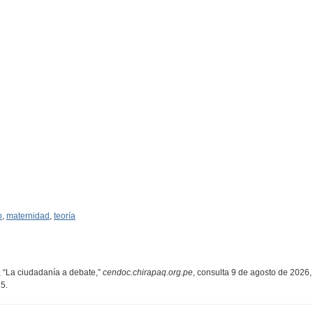
o
,
maternidad
,
teoría
, “La ciudadanía a debate,”
cendoc.chirapaq.org.pe
, consulta 9 de agosto de 2026,
25
.