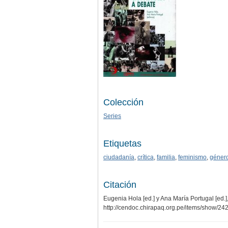
Colección
Series
Etiquetas
ciudadanía
,
crítica
,
familia
,
feminismo
,
géner
Citación
Eugenia Hola [ed.] y Ana María Portugal [ed.]
http://cendoc.chirapaq.org.pe/items/show/24