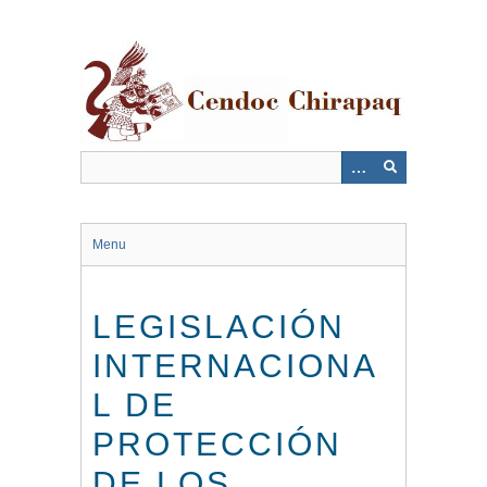
Saltar
al
contenido
principal
Menu
LEGISLACIÓN
INTERNACIONA
L DE
PROTECCIÓN
DE LOS