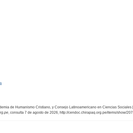
ia
cademia de Humanismo Cristiano, y Consejo Latinoamericano en Ciencias Sociales
rg.pe
, consulta 7 de agosto de 2026,
http://cendoc.chirapaq.org.pe/items/show/20