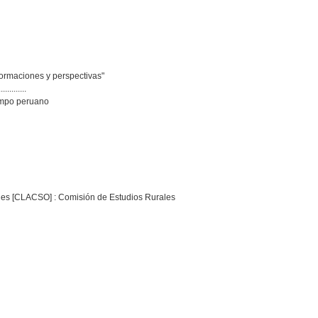
sformaciones y perspectivas"
.............
campo peruano
les [CLACSO] : Comisión de Estudios Rurales