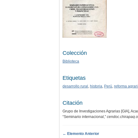
Colección
Biblioteca
Etiquetas
desarrollo rural
,
historia
,
Perú
,
reforma agrar
Citación
Grupo de Investigaciones Agrarias [GIA], A
“Seminario internacional,”
cendoc.chirapaq.o
← Elemento Anterior