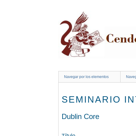
Saltar
al
contenido
principal
Navegar por los elementos
Naveg
SEMINARIO I
Dublin Core
Título