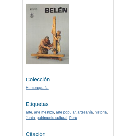
Colección
Hemerografía
Etiquetas
arte
,
arte mestizo
,
arte popular
,
artesanía
,
historia
,
Junín
,
patrimonio cultural
,
Perú
Citación