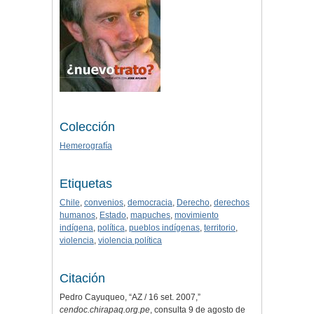
Colección
Hemerografía
Etiquetas
Chile
,
convenios
,
democracia
,
Derecho
,
derechos
humanos
,
Estado
,
mapuches
,
movimiento
indígena
,
política
,
pueblos indígenas
,
territorio
,
violencia
,
violencia política
Citación
Pedro Cayuqueo, “AZ / 16 set. 2007,”
cendoc.chirapaq.org.pe
, consulta 9 de agosto de