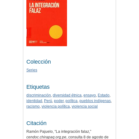
Colección
Series
Etiquetas
discriminación
,
diversidad étnica
,
ensayo
,
Estado
,
identidad
,
Perú
,
poder
,
política
,
pueblos indígenas
,
racismo
,
violencia política
,
violencia social
Citación
Ramón Pajuelo, “La integración falaz,”
cendoc.chirapaq.org.pe
, consulta 8 de agosto de