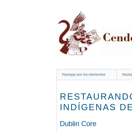
Saltar
al
contenido
principal
Navegar por los elementos
Naveg
RESTAURANDO
INDÍGENAS D
Dublin Core