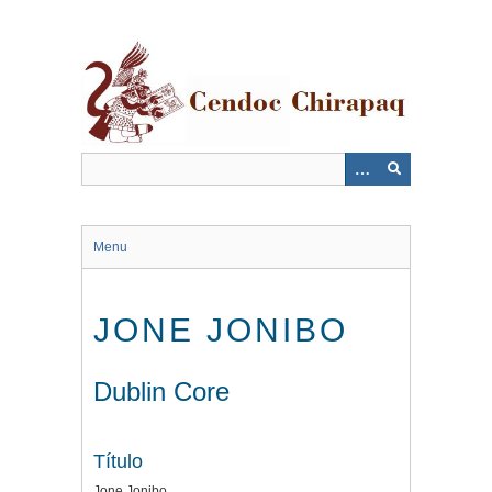
Saltar
al
contenido
principal
Menu
JONE JONIBO
Dublin Core
Título
Jone Jonibo