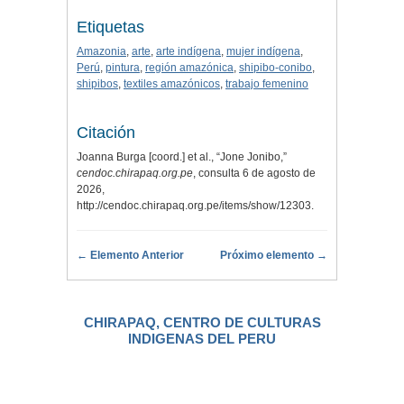
Etiquetas
Amazonia
,
arte
,
arte indígena
,
mujer indígena
,
Perú
,
pintura
,
región amazónica
,
shipibo-conibo
,
shipibos
,
textiles amazónicos
,
trabajo femenino
Citación
Joanna Burga [coord.] et al., “Jone Jonibo,”
cendoc.chirapaq.org.pe
, consulta 6 de agosto de
2026,
http://cendoc.chirapaq.org.pe/items/show/12303
.
← Elemento Anterior
Próximo elemento →
CHIRAPAQ, CENTRO DE CULTURAS
INDIGENAS DEL PERU