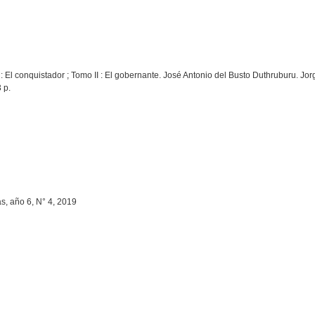
 El conquistador ; Tomo II : El gobernante. José Antonio del Busto Duthruburu. Jorge
 p.
as, año 6, N° 4, 2019