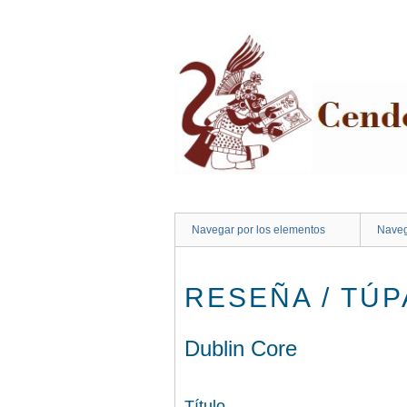
Saltar
al
contenido
principal
Navegar por los elementos
Naveg
RESEÑA / TÚ
Dublin Core
Título