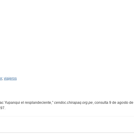
er
,
viajeros
pac Yupanqui el resplandeciente,”
cendoc.chirapaq.org.pe
, consulta 9 de agosto de
297
.