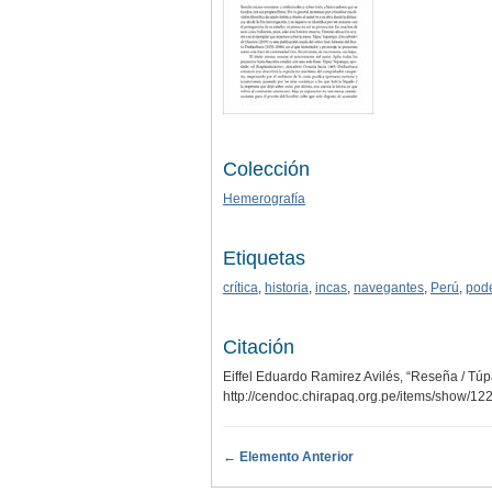
Colección
Hemerografía
Etiquetas
crítica
,
historia
,
incas
,
navegantes
,
Perú
,
pod
Citación
Eiffel Eduardo Ramirez Avilés, “Reseña / Tú
http://cendoc.chirapaq.org.pe/items/show/12
← Elemento Anterior