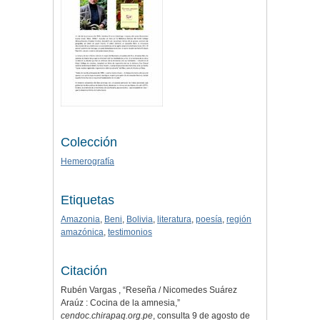
Colección
Hemerografía
Etiquetas
Amazonia
,
Beni
,
Bolivia
,
literatura
,
poesía
,
región
amazónica
,
testimonios
Citación
Rubén Vargas , “Reseña / Nicomedes Suárez
Araúz : Cocina de la amnesia,”
cendoc.chirapaq.org.pe
, consulta 9 de agosto de