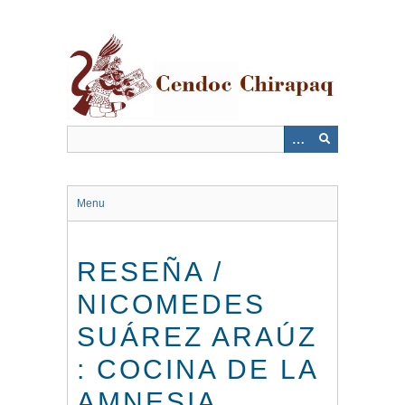
Saltar
al
contenido
principal
Menu
RESEÑA /
NICOMEDES
SUÁREZ ARAÚZ
: COCINA DE LA
AMNESIA