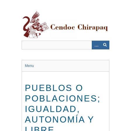
Saltar
al
contenido
principal
Menu
PUEBLOS O
POBLACIONES;
IGUALDAD,
AUTONOMÍA Y
LIBRE