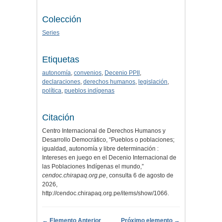
Colección
Series
Etiquetas
autonomía
,
convenios
,
Decenio PPII
,
declaraciones
,
derechos humanos
,
legislación
,
política
,
pueblos indígenas
Citación
Centro Internacional de Derechos Humanos y
Desarrollo Democrático, “Pueblos o poblaciones;
igualdad, autonomía y libre determinación :
Intereses en juego en el Decenio Internacional de
las Poblaciones Indígenas el mundo,”
cendoc.chirapaq.org.pe
, consulta 6 de agosto de
2026,
http://cendoc.chirapaq.org.pe/items/show/1066
.
← Elemento Anterior
Próximo elemento →