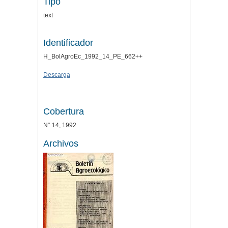
Tipo
text
Identificador
H_BolAgroEc_1992_14_PE_662++
Descarga
Cobertura
N° 14, 1992
Archivos