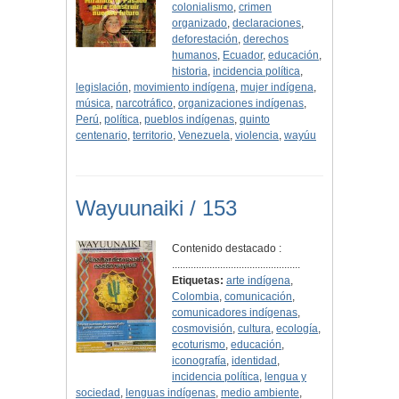
colonialismo
,
crimen
organizado
,
declaraciones
,
deforestación
,
derechos
humanos
,
Ecuador
,
educación
,
historia
,
incidencia política
,
legislación
,
movimiento indígena
,
mujer indígena
,
música
,
narcotráfico
,
organizaciones indígenas
,
Perú
,
política
,
pueblos indígenas
,
quinto
centenario
,
territorio
,
Venezuela
,
violencia
,
wayúu
Wayuunaiki / 153
Contenido destacado :
................................................
Etiquetas:
arte indígena
,
Colombia
,
comunicación
,
comunicadores indígenas
,
cosmovisión
,
cultura
,
ecología
,
ecoturismo
,
educación
,
iconografía
,
identidad
,
incidencia política
,
lengua y
sociedad
,
lenguas indígenas
,
medio ambiente
,