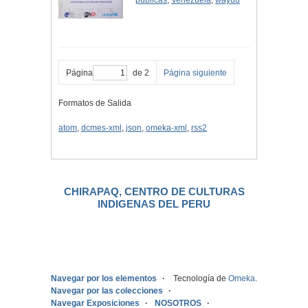
públicas
,
Venezuela
,
wayúu
Página
de 2
Página siguiente
Formatos de Salida
atom
,
dcmes-xml
,
json
,
omeka-xml
,
rss2
CHIRAPAQ, CENTRO DE CULTURAS
INDIGENAS DEL PERU
.
Navegar por los elementos
Tecnología de
Omeka
.
Navegar por las colecciones
Navegar Exposiciones
NOSOTROS