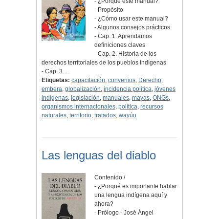
- ¿Porqué este manual?
- Propósito
- ¿Cómo usar este manual?
- Algunos consejos prácticos
- Cap. 1. Aprendamos
definiciones claves
- Cap. 2. Historia de los
derechos territoriales de los pueblos indígenas
- Cap. 3.…
Etiquetas:
capacitación
,
convenios
,
Derecho
,
embera
,
globalización
,
incidencia política
,
jóvenes
indígenas
,
legislación
,
manuales
,
mayas
,
ONGs
,
organismos internacionales
,
política
,
recursos
naturales
,
territorio
,
tratados
,
wayúu
Las lenguas del diablo
Contenido /
- ¿Porqué es importante hablar
una lengua indígena aquí y
ahora?
- Prólogo - José Ángel