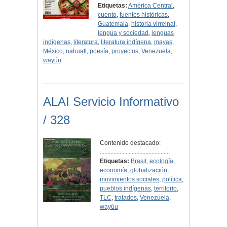
Etiquetas:
América Central
,
cuento
,
fuentes históricas
,
Guatemala
,
historia virreinal
,
lengua y sociedad
,
lenguas
indígenas
,
literatura
,
literatura indígena
,
mayas
,
México
,
nahuatl
,
poesía
,
proyectos
,
Venezuela
,
wayúu
ALAI Servicio Informativo
/ 328
Contenido destacado:
..............................................
Etiquetas:
Brasil
,
ecología
,
economía
,
globalización
,
movimientos sociales
,
política
,
pueblos indígenas
,
territorio
,
TLC
,
tratados
,
Venezuela
,
wayúu