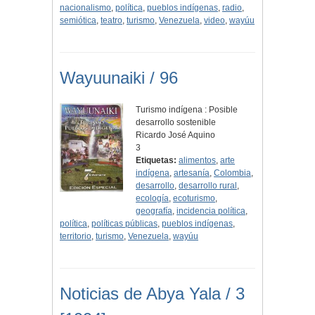
nacionalismo
,
política
,
pueblos indígenas
,
radio
,
semiótica
,
teatro
,
turismo
,
Venezuela
,
video
,
wayúu
Wayuunaiki / 96
Turismo indígena : Posible
desarrollo sostenible
Ricardo José Aquino
3
Etiquetas:
alimentos
,
arte
indígena
,
artesanía
,
Colombia
,
desarrollo
,
desarrollo rural
,
ecología
,
ecoturismo
,
geografía
,
incidencia política
,
política
,
políticas públicas
,
pueblos indígenas
,
territorio
,
turismo
,
Venezuela
,
wayúu
Noticias de Abya Yala / 3