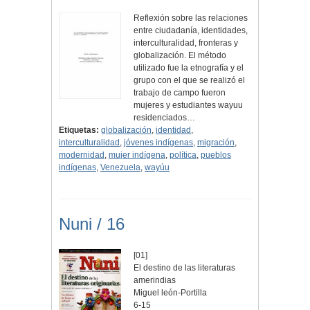
Reflexión sobre las relaciones
entre ciudadanía, identidades,
interculturalidad, fronteras y
globalización. El método
utilizado fue la etnografía y el
grupo con el que se realizó el
trabajo de campo fueron
mujeres y estudiantes wayuu
residenciados…
Etiquetas:
globalización
,
identidad
,
interculturalidad
,
jóvenes indígenas
,
migración
,
modernidad
,
mujer indígena
,
política
,
pueblos
indígenas
,
Venezuela
,
wayúu
Nuni / 16
[01]
El destino de las literaturas
amerindias
Miguel león-Portilla
6-15