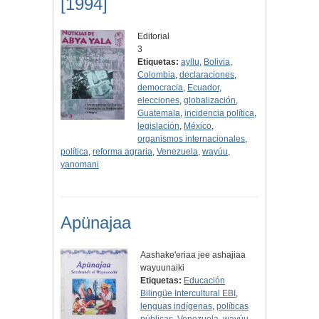
[1994]
Editorial
3
Etiquetas:
ayllu
,
Bolivia
,
Colombia
,
declaraciones
,
democracia
,
Ecuador
,
elecciones
,
globalización
,
Guatemala
,
incidencia política
,
legislación
,
México
,
organismos internacionales
,
política
,
reforma agraria
,
Venezuela
,
wayúu
,
yanomani
Apünajaa
Aashake'eriaa jee ashajiaa
wayuunaiki
Etiquetas:
Educación
Bilingüe Intercultural EBI
,
lenguas indígenas
,
políticas