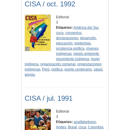
CISA / oct. 1992
Editorial
3
Etiquetas:
América del Sur
,
coca
,
convenios
,
declaraciones
,
desarrollo
,
educación
,
epidemias
,
incidencia política
,
jóvenes
indígenas
,
medio ambiente
,
movimiento indígena
,
mujer
indígena
,
organización comunal
,
organizaciones
indígenas
,
Perú
,
política
,
quinto centenario
,
salud
,
wayúu
CISA / jul. 1991
Editorial
3
Etiquetas:
analfabetismo
,
Andes
,
Brasil
,
coca
,
Colombia
,