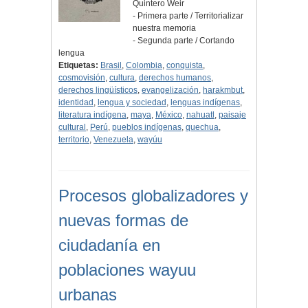
Quintero Weir
- Primera parte / Territorializar
nuestra memoria
- Segunda parte / Cortando
lengua
Etiquetas:
Brasil
,
Colombia
,
conquista
,
cosmovisión
,
cultura
,
derechos humanos
,
derechos lingüísticos
,
evangelización
,
harakmbut
,
identidad
,
lengua y sociedad
,
lenguas indígenas
,
literatura indígena
,
maya
,
México
,
nahuatl
,
paisaje
cultural
,
Perú
,
pueblos indígenas
,
quechua
,
territorio
,
Venezuela
,
wayúu
Procesos globalizadores y
nuevas formas de
ciudadanía en
poblaciones wayuu
urbanas