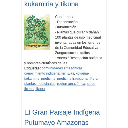
kukamiria y tikuna
Contenido /
- Presentación,
- Introducción,
- Plantas que curan y dañan :
100 plantas de uso medicinal
inventariadas en los terrenos
de la Comunidad Educativa
Zungarococha, Iquitos
- Anexo / Descripción botánica
y nombres científicos de las…
Etiquetas:
comunidades amazónicas
,
conocimiento indígena
,
kichwas
,
kokama-
kokamiria
,
medicina
,
medicina tradicional
,
Perú
,
plantas medicinales
,
región amazónica
,
salud
,
ticuna
,
tikuna
El Gran Paisaje Indígena
Putumayo Amazonas