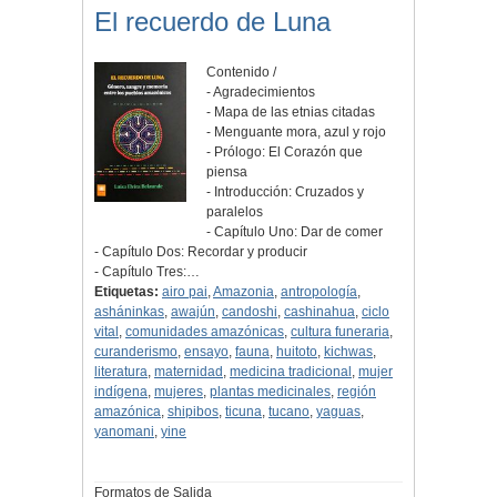
El recuerdo de Luna
Contenido /
- Agradecimientos
- Mapa de las etnias citadas
- Menguante mora, azul y rojo
- Prólogo: El Corazón que
piensa
- Introducción: Cruzados y
paralelos
- Capítulo Uno: Dar de comer
- Capítulo Dos: Recordar y producir
- Capítulo Tres:…
Etiquetas:
airo pai
,
Amazonia
,
antropología
,
asháninkas
,
awajún
,
candoshi
,
cashinahua
,
ciclo
vital
,
comunidades amazónicas
,
cultura funeraria
,
curanderismo
,
ensayo
,
fauna
,
huitoto
,
kichwas
,
literatura
,
maternidad
,
medicina tradicional
,
mujer
indígena
,
mujeres
,
plantas medicinales
,
región
amazónica
,
shipibos
,
ticuna
,
tucano
,
yaguas
,
yanomani
,
yine
Formatos de Salida