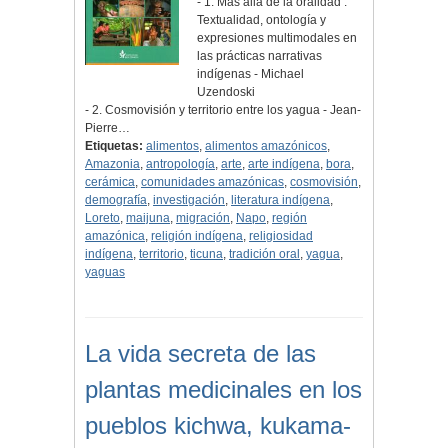
- 1. Más allá de la oralidad :
Textualidad, ontología y
expresiones multimodales en
las prácticas narrativas
indígenas - Michael
Uzendoski
- 2. Cosmovisión y territorio entre los yagua - Jean-
Pierre…
Etiquetas:
alimentos
,
alimentos amazónicos
,
Amazonia
,
antropología
,
arte
,
arte indígena
,
bora
,
cerámica
,
comunidades amazónicas
,
cosmovisión
,
demografía
,
investigación
,
literatura indígena
,
Loreto
,
maijuna
,
migración
,
Napo
,
región
amazónica
,
religión indígena
,
religiosidad
indígena
,
territorio
,
ticuna
,
tradición oral
,
yagua
,
yaguas
La vida secreta de las
plantas medicinales en los
pueblos kichwa, kukama-