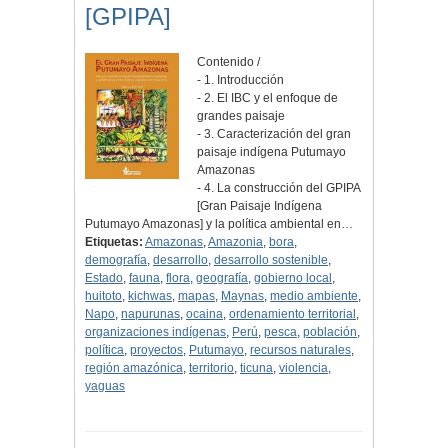
[GPIPA]
Contenido /
- 1. Introducción
- 2. El IBC y el enfoque de
grandes paisaje
- 3. Caracterización del gran
paisaje indígena Putumayo
Amazonas
- 4. La construcción del GPIPA
[Gran Paisaje Indígena
Putumayo Amazonas] y la política ambiental en…
Etiquetas:
Amazonas
,
Amazonia
,
bora
,
demografía
,
desarrollo
,
desarrollo sostenible
,
Estado
,
fauna
,
flora
,
geografía
,
gobierno local
,
huitoto
,
kichwas
,
mapas
,
Maynas
,
medio ambiente
,
Napo
,
napurunas
,
ocaina
,
ordenamiento territorial
,
organizaciones indígenas
,
Perú
,
pesca
,
población
,
política
,
proyectos
,
Putumayo
,
recursos naturales
,
región amazónica
,
territorio
,
ticuna
,
violencia
,
yaguas