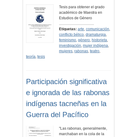
Tesis para obtener el grado
académico de Maestra en
Estudios de Género
......................................
Etiquetas:
arte
,
comunicación
,
conflicto bélico
,
dramaturgia
,
feminismo
,
género
,
historieta
,
investigación
,
mujer indígena
,
mujeres
,
rabonas
,
teatro
,
teoría
,
tesis
Participación significativa
e ignorada de las rabonas
indígenas tacneñas en la
Guerra del Pacífico
"Las rabonas, generalmente,
marchaban en la cola de la