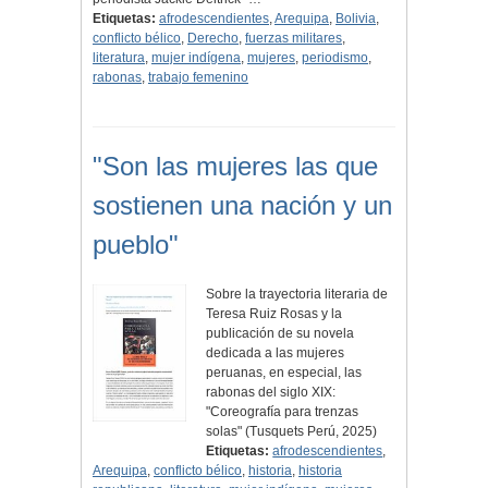
Etiquetas:
afrodescendientes
,
Arequipa
,
Bolivia
,
conflicto bélico
,
Derecho
,
fuerzas militares
,
literatura
,
mujer indígena
,
mujeres
,
periodismo
,
rabonas
,
trabajo femenino
"Son las mujeres las que
sostienen una nación y un
pueblo"
Sobre la trayectoria literaria de
Teresa Ruiz Rosas y la
publicación de su novela
dedicada a las mujeres
peruanas, en especial, las
rabonas del siglo XIX:
"Coreografía para trenzas
solas" (Tusquets Perú, 2025)
Etiquetas:
afrodescendientes
,
Arequipa
,
conflicto bélico
,
historia
,
historia