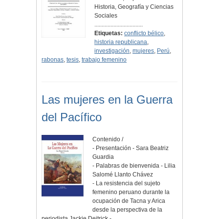
Historia, Geografía y Ciencias
Sociales
.................................
Etiquetas:
conflicto bélico
,
historia republicana
,
investigación
,
mujeres
,
Perú
,
rabonas
,
tesis
,
trabajo femenino
Las mujeres en la Guerra
del Pacífico
Contenido /
- Presentación - Sara Beatriz
Guardia
- Palabras de bienvenida - Lilia
Salomé Llanto Chávez
- La resistencia del sujeto
femenino peruano durante la
ocupación de Tacna y Arica
desde la perspectiva de la
periodista Jackie Deitrick -…