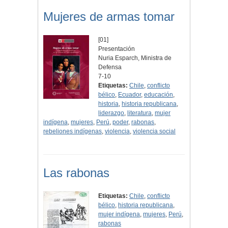
Mujeres de armas tomar
[01]
Presentación
Nuria Esparch, Ministra de
Defensa
7-10
Etiquetas:
Chile
,
conflicto
bélico
,
Ecuador
,
educación
,
historia
,
historia republicana
,
liderazgo
,
literatura
,
mujer
indígena
,
mujeres
,
Perú
,
poder
,
rabonas
,
rebeliones indígenas
,
violencia
,
violencia social
Las rabonas
Etiquetas:
Chile
,
conflicto
bélico
,
historia republicana
,
mujer indígena
,
mujeres
,
Perú
,
rabonas