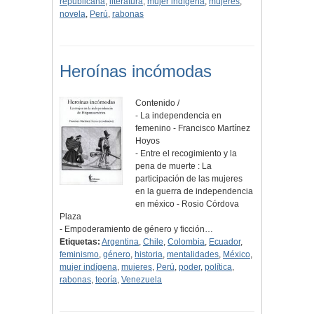
republicana
,
literatura
,
mujer indígena
,
mujeres
,
novela
,
Perú
,
rabonas
Heroínas incómodas
Contenido /
- La independencia en
femenino - Francisco Martínez
Hoyos
- Entre el recogimiento y la
pena de muerte : La
participación de las mujeres
en la guerra de independencia
en méxico - Rosio Córdova
Plaza
- Empoderamiento de género y ficción…
Etiquetas:
Argentina
,
Chile
,
Colombia
,
Ecuador
,
feminismo
,
género
,
historia
,
mentalidades
,
México
,
mujer indígena
,
mujeres
,
Perú
,
poder
,
política
,
rabonas
,
teoría
,
Venezuela