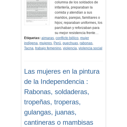
columna de los soldados de
infantería, preparaban la
comida y atendían a sus
maridos, parejas, familiares o
hijos; reparaban uniformes, los
parchaban y reforzaban para
su mejor resistencia frente…
Etiquetas:
aimaras
,
conflicto bélico
,
mujer
indígena
,
mujeres
,
Perú
,
quechuas
,
rabonas
,
Tacna
,
trabajo femenino
,
violencia
,
violencia social
Las mujeres en la pintura
de la Independencia :
Rabonas, soldaderas,
tropeñas, troperas,
gulangas, juanas,
cantineras o mambisas