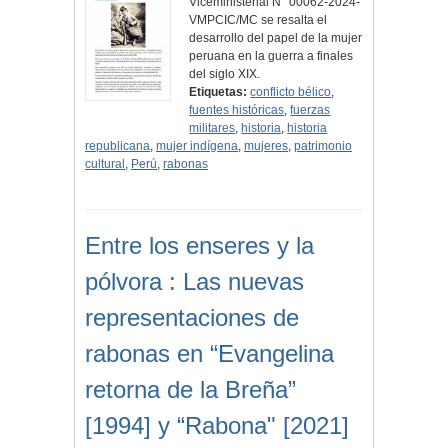
Viceministerial N° 00062-2024-
VMPCIC/MC se resalta el
desarrollo del papel de la mujer
peruana en la guerra a finales
del siglo XIX.
Etiquetas:
conflicto bélico
,
fuentes históricas
,
fuerzas
militares
,
historia
,
historia
republicana
,
mujer indígena
,
mujeres
,
patrimonio
cultural
,
Perú
,
rabonas
Entre los enseres y la
pólvora : Las nuevas
representaciones de
rabonas en “Evangelina
retorna de la Breña”
[1994] y “Rabona" [2021]