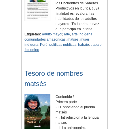
los Encuentros de Saberes
Productivos en Iquitos, cuya
finalidad es revalorar las
habilidades de los adultos
mayores. “Es la primera vez
que participo en la feria.…
Etiquetas:
adulto mayor
,
arte
,
arte indígena
,
comunidades amazónicas
,
matsés
,
mujer
indígena
,
Perú
,
políticas públicas
,
trabajo
,
trabajo
femenino
Tesoro de nombres
matsés
Contenido /
Primera parte
- I. Conociendo al pueblo
matsés
- II. Introducción a la lengua
matsés
- III. La antroponimia