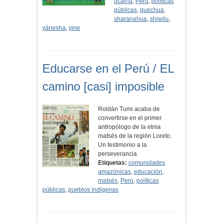
ocaina
,
Perú
,
políticas
públicas
,
quechua
,
sharanahua
,
shiwilu
,
yánesha
,
yine
Educarse en el Perú / EL
camino [casi] imposible
Roldán Tumi acaba de
convertirse en el primer
antropólogo de la etnia
matsés de la región Loreto.
Un testimonio a la
perseverancia
Etiquetas:
comunidades
amazónicas
,
educación
,
matsés
,
Perú
,
políticas
públicas
,
pueblos indígenas