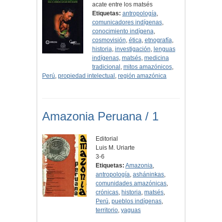
acate entre los matsés
Etiquetas:
antropología
,
comunicadores indígenas
,
conocimiento indígena
,
cosmovisión
,
ética
,
etnografía
,
historia
,
investigación
,
lenguas
indígenas
,
matsés
,
medicina
tradicional
,
mitos amazónicos
,
Perú
,
propiedad intelectual
,
región amazónica
Amazonia Peruana / 1
Editorial
Luis M. Uriarte
3-6
Etiquetas:
Amazonia
,
antropología
,
asháninkas
,
comunidades amazónicas
,
crónicas
,
historia
,
matsés
,
Perú
,
pueblos indígenas
,
territorio
,
yaguas