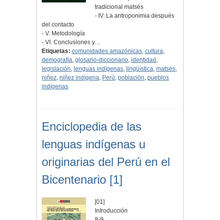
tradicional matsés
- IV. La antroponimia después
del contacto
- V. Metodología
- VI. Conclusiones y…
Etiquetas:
comunidades amazónicas
,
cultura
,
demografía
,
glosario-diccionario
,
identidad
,
legislación
,
lenguas indígenas
,
lingüística
,
matsés
,
niñez
,
niñez indígena
,
Perú
,
población
,
pueblos
indígenas
Enciclopedia de las
lenguas indígenas u
originarias del Perú en el
Bicentenario [1]
[01]
Introducción
8-9