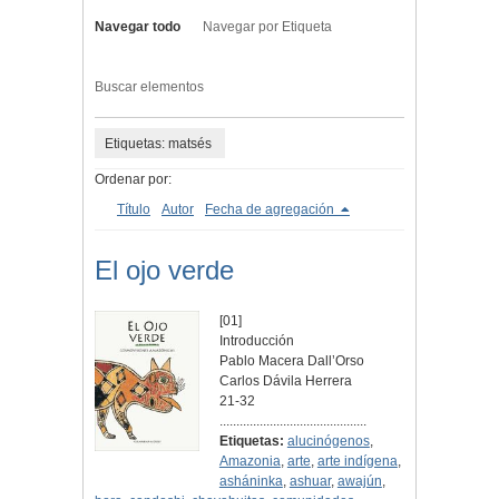
Navegar todo
Navegar por Etiqueta
Buscar elementos
Etiquetas: matsés
Ordenar por:
Título
Autor
Fecha de agregación
El ojo verde
[01]
Introducción
Pablo Macera Dall’Orso
Carlos Dávila Herrera
21-32
............................................
Etiquetas:
alucinógenos
,
Amazonia
,
arte
,
arte indígena
,
asháninka
,
ashuar
,
awajún
,