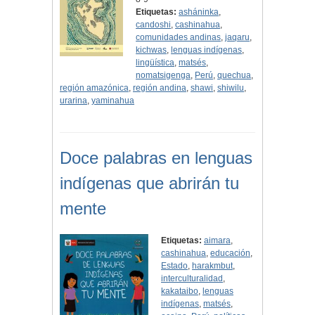
Etiquetas:
asháninka
,
candoshi
,
cashinahua
,
comunidades andinas
,
jaqaru
,
kichwas
,
lenguas indígenas
,
lingüística
,
matsés
,
nomatsigenga
,
Perú
,
quechua
,
región amazónica
,
región andina
,
shawi
,
shiwilu
,
urarina
,
yaminahua
Doce palabras en lenguas
indígenas que abrirán tu
mente
Etiquetas:
aimara
,
cashinahua
,
educación
,
Estado
,
harakmbut
,
interculturalidad
,
kakataibo
,
lenguas
indígenas
,
matsés
,