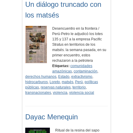
Un diálogo truncado con
los matsés
Desencuentro en la frontera /
Perú-Petro le adjudicó los lotes
135 y 137 a la empresa Pacific
Stratus en territorios de los
matsés. la semana pasada, en su
primer encuentro, estos
rechazaron a la petrolera
Etiquetas:
comunidades
amazónicas
,
contaminación
,
derechos humanos
,
Estado
,
extractivismo
,
hidrocarburos
,
Loreto
,
matsés
,
Perú
,
políticas
públicas
,
reservas naturales
,
territorio
,
transnacionales
,
violencia
,
violencia social
Dayac Menequin
Ritual de la resina del sapo