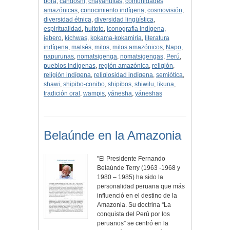
bora
,
candoshi
,
chayahuitas
,
comunidades
amazónicas
,
conocimiento indígena
,
cosmovisión
,
diversidad étnica
,
diversidad lingüística
,
espiritualidad
,
huitoto
,
iconografía indígena
,
jebero
,
kichwas
,
kokama-kokamiria
,
literatura
indígena
,
matsés
,
mitos
,
mitos amazónicos
,
Napo
,
napurunas
,
nomatsigenga
,
nomatsigengas
,
Perú
,
pueblos indígenas
,
región amazónica
,
religión
,
religión indígena
,
religiosidad indígena
,
semiótica
,
shawi
,
shipibo-conibo
,
shipibos
,
shiwilu
,
tikuna
,
tradición oral
,
wampis
,
yánesha
,
yáneshas
Belaúnde en la Amazonia
"El Presidente Fernando
Belaúnde Terry (1963 -1968 y
1980 – 1985) ha sido la
personalidad peruana que más
influenció en el destino de la
Amazonia. Su doctrina “La
conquista del Perú por los
peruanos” se centró en la