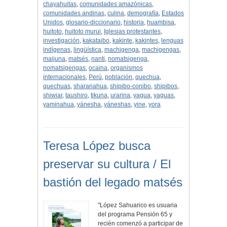
chayahuitas
,
comunidades amazónicas
,
comunidades andinas
,
culina
,
demografía
,
Estados
Unidos
,
glosario-diccionario
,
historia
,
huambisa
,
huitoto
,
huitoto murui
,
Iglesias protestantes
,
investigación
,
kakataibo
,
kakinte
,
kakintes
,
lenguas
indígenas
,
lingüística
,
machigenga
,
machigengas
,
maijuna
,
matsés
,
nanti
,
nomatsigenga
,
nomatsigengas
,
ocaina
,
organismos
internacionales
,
Perú
,
población
,
quechua
,
quechuas
,
sharanahua
,
shipibo-conibo
,
shipibos
,
shiwiar
,
taushiro
,
tikuna
,
urarina
,
yagua
,
yaguas
,
yaminahua
,
yánesha
,
yáneshas
,
yine
,
yora
Teresa López busca
preservar su cultura / El
bastión del legado matsés
"López Sahuarico es usuaria
del programa Pensión 65 y
recién comenzó a participar de