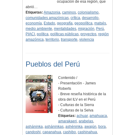
ocupación de esa región, que
abrió…
Etiquetas:
Amazonia
,
caminos
,
colonialismo
,
comunidades amazónicas
,
crítica
,
desarrollo
,
economía
,
Estado
,
geografía
,
geopolítica
,
matsés
,
medio ambiente
,
mentalidades
,
migración
,
Perú
,
PIACI
,
política
,
políticas públicas
,
proyectos
,
región
amazónica
,
territorio
,
transporte
,
violencia
Pueblos del Perú
Contenido /
- Presentación - James
Roberts
- Breve reseña histórica de la
obra del ILV en el Perú
- Culturas de la Sierra
- Culturas de la Selva
Etiquetas:
achuar
,
amahuaca
,
amarakaeri
,
arabelas
,
asháninka
,
asháninkas
,
ashéninka
,
awajún
,
bora
,
candoshi
,
capanahua
,
cashibo
,
cashinahua
,