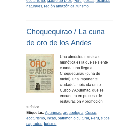
ecoturismo
,
Madre de Dios
,
Perú
,
pesca
,
recursos
naturales
,
región amazónica
,
turismo
Choquequirao / La cuna
de oro de los Andes
Una atmósfera mística e
hipnótica es la que se siente
cuando uno llega a
Choquequirau (cuna de
metal), una imponente
ciudadela ubicada entre
Cusco y Apurimac, que se
encuentra en proceso de
restauración y promoción
turística
Etiquetas:
Apurimac
,
arqueología
,
Cusco
,
ecoturismo
,
incas
,
patrimonio cultural
,
Perú
,
sitios
sagrados
,
turismo