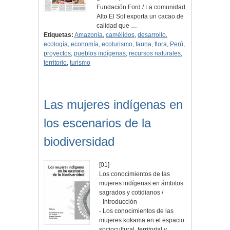
Fundación Ford / La comunidad
Alto El Sol exporta un cacao de
calidad que …
Etiquetas:
Amazonia
,
camélidos
,
desarrollo
,
ecología
,
economía
,
ecoturismo
,
fauna
,
flora
,
Perú
,
proyectos
,
pueblos indígenas
,
recursos naturales
,
territorio
,
turismo
Las mujeres indígenas en
los escenarios de la
biodiversidad
[01]
Los conocimientos de las
mujeres indígenas en ámbitos
sagrados y cotidianos /
- Introducción
- Los conocimientos de las
mujeres kokama en el espacio
sociocultural, territorial y