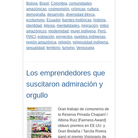
Bolivia
,
Brasil
,
Colombia
,
comunidades
amazónicas
,
cosmovisión
,
crónicas
,
cultura
,
demografía
,
desarrollo
,
diversidad étnica
,
ecoturismo
,
Ecuador
,
fuentes históricas
,
historia
,
identidad
,
Iglesia
,
mentalidades
,
migración
,
mitos
amazónicos
,
modernidad
,
mujer indígena
,
Perú
,
PIACI
,
población
,
proyectos
,
pueblos indígenas
,
región amazónica
,
religión
,
religiosidad indígena
,
sexualidad
,
territorio
,
turismo
,
Venezuela
Los emprendedores que
suscitaron admiración y
orgullo
Gran trabajo de comuneros de
la Reserva Privada Chaparrí /
Albina Ruiz [Fairness Award]
obtuvo premios en EE.UU. y
Gran Bretaña / Tarcila Rivera
ganó el premio Visionario de