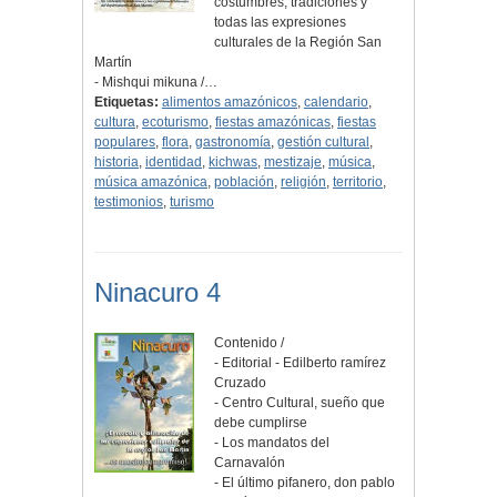
costumbres, tradiciones y
todas las expresiones
culturales de la Región San
Martín
- Mishqui mikuna /…
Etiquetas:
alimentos amazónicos
,
calendario
,
cultura
,
ecoturismo
,
fiestas amazónicas
,
fiestas
populares
,
flora
,
gastronomía
,
gestión cultural
,
historia
,
identidad
,
kichwas
,
mestizaje
,
música
,
música amazónica
,
población
,
religión
,
territorio
,
testimonios
,
turismo
Ninacuro 4
Contenido /
- Editorial - Edilberto ramírez
Cruzado
- Centro Cultural, sueño que
debe cumplirse
- Los mandatos del
Carnavalón
- El último pifanero, don pablo