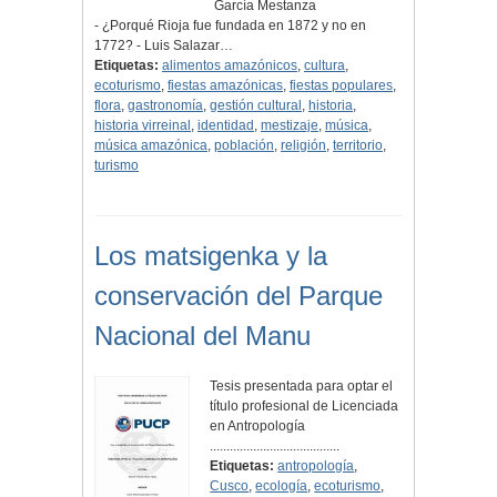
García Mestanza
- ¿Porqué Rioja fue fundada en 1872 y no en
1772? - Luis Salazar…
Etiquetas:
alimentos amazónicos
,
cultura
,
ecoturismo
,
fiestas amazónicas
,
fiestas populares
,
flora
,
gastronomía
,
gestión cultural
,
historia
,
historia virreinal
,
identidad
,
mestizaje
,
música
,
música amazónica
,
población
,
religión
,
territorio
,
turismo
Los matsigenka y la
conservación del Parque
Nacional del Manu
Tesis presentada para optar el
título profesional de Licenciada
en Antropología
.......................................
Etiquetas:
antropología
,
Cusco
,
ecología
,
ecoturismo
,