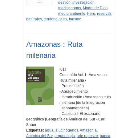
gestión
,
investigación
,
machigengas
,
Madre de Dios
,
medio ambiente
,
Perú
,
reservas
naturales
,
territorio
,
tesis
,
turismo
Amazonas : Ruta
milenaria
[01]
Contenido Vol. I - Amazonas :
Ruta milenaria /
- Presentación
- Agradecimiento
- Introducción / Amazonas, ruta
milenaria [de la Integración
Latinoamericana]
- Capítulo I. El escenario
geográfico [Geografía de América del Sur - Carl
Sauer…
Etiquetas:
agua
,
alucinógenos
,
Amazonia
,
América del Sur
,
arqueología
,
arte rupestre
,
banca
,