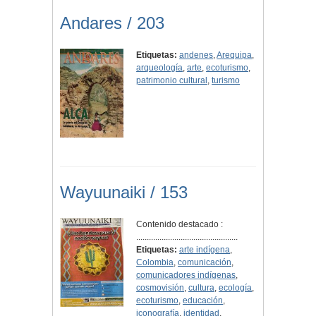
Andares / 203
Etiquetas:
andenes
,
Arequipa
,
arqueología
,
arte
,
ecoturismo
,
patrimonio cultural
,
turismo
Wayuunaiki / 153
Contenido destacado :
................................................
Etiquetas:
arte indígena
,
Colombia
,
comunicación
,
comunicadores indígenas
,
cosmovisión
,
cultura
,
ecología
,
ecoturismo
,
educación
,
iconografía
,
identidad
,