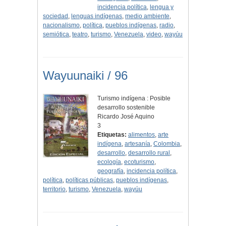
incidencia política
,
lengua y
sociedad
,
lenguas indígenas
,
medio ambiente
,
nacionalismo
,
política
,
pueblos indígenas
,
radio
,
semiótica
,
teatro
,
turismo
,
Venezuela
,
video
,
wayúu
Wayuunaiki / 96
Turismo indígena : Posible
desarrollo sostenible
Ricardo José Aquino
3
Etiquetas:
alimentos
,
arte
indígena
,
artesanía
,
Colombia
,
desarrollo
,
desarrollo rural
,
ecología
,
ecoturismo
,
geografía
,
incidencia política
,
política
,
políticas públicas
,
pueblos indígenas
,
territorio
,
turismo
,
Venezuela
,
wayúu