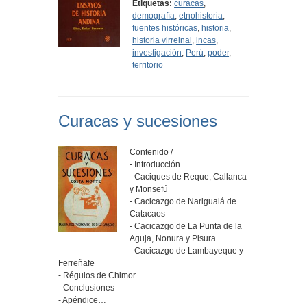
Etiquetas:
curacas
,
demografía
,
etnohistoria
,
fuentes históricas
,
historia
,
historia virreinal
,
incas
,
investigación
,
Perú
,
poder
,
territorio
Curacas y sucesiones
Contenido /
- Introducción
- Caciques de Reque, Callanca
y Monsefú
- Cacicazgo de Narigualá de
Catacaos
- Cacicazgo de La Punta de la
Aguja, Nonura y Pisura
- Cacicazgo de Lambayeque y
Ferreñafe
- Régulos de Chimor
- Conclusiones
- Apéndice…