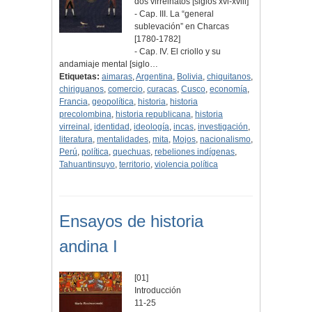
dos virreinatos [siglos xvi-xviii]
- Cap. III. La “general
sublevación” en Charcas
[1780-1782]
- Cap. IV. El criollo y su
andamiaje mental [siglo…
Etiquetas:
aimaras
,
Argentina
,
Bolivia
,
chiquitanos
,
chiriguanos
,
comercio
,
curacas
,
Cusco
,
economía
,
Francia
,
geopolítica
,
historia
,
historia
precolombina
,
historia republicana
,
historia
virreinal
,
identidad
,
ideología
,
incas
,
investigación
,
literatura
,
mentalidades
,
mita
,
Mojos
,
nacionalismo
,
Perú
,
política
,
quechuas
,
rebeliones indígenas
,
Tahuantinsuyo
,
territorio
,
violencia política
Ensayos de historia
andina I
[01]
Introducción
11-25