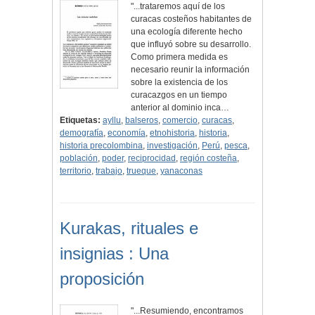
"...trataremos aquí de los
curacas costeños habitantes de
una ecología diferente hecho
que influyó sobre su desarrollo.
Como primera medida es
necesario reunir la información
sobre la existencia de los
curacazgos en un tiempo
anterior al dominio inca…
Etiquetas:
ayllu
,
balseros
,
comercio
,
curacas
,
demografía
,
economía
,
etnohistoria
,
historia
,
historia precolombina
,
investigación
,
Perú
,
pesca
,
población
,
poder
,
reciprocidad
,
región costeña
,
territorio
,
trabajo
,
trueque
,
yanaconas
Kurakas, rituales e
insignias : Una
proposición
"...Resumiendo, encontramos