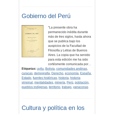
Gobierno del Perú
"La presente obra ha
permanecido inédita durante
más de tres siglos, hasta ahora
que se publica bajo los
auspicios de la Facultad de
Filosofía y Letras de Buenos
Aires. La copia que ha servido
para esta edición me ha sido
cortésmente comunicada por…
Etiquetas:
ayllu
,
Bolivia
,
comunidades andinas
,
curacas
,
demografía
,
Derecho
,
economía
,
España
,
Estado
,
fuentes históricas
,
historia
,
historia
virreinal
,
mentalidades
,
minería
,
Perú
,
población
,
pueblos indígenas
,
territorio
,
trabajo
,
yanaconas
Cultura y política en los