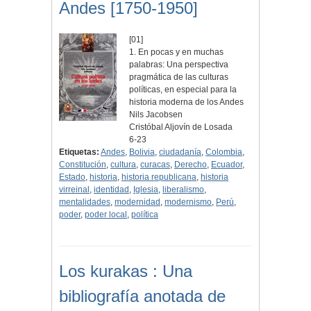
Andes [1750-1950]
[01]
1. En pocas y en muchas
palabras: Una perspectiva
pragmática de las culturas
políticas, en especial para la
historia moderna de los Andes
Nils Jacobsen
Cristóbal Aljovín de Losada
6-23
Etiquetas:
Andes
,
Bolivia
,
ciudadanía
,
Colombia
,
Constitución
,
cultura
,
curacas
,
Derecho
,
Ecuador
,
Estado
,
historia
,
historia republicana
,
historia
virreinal
,
identidad
,
Iglesia
,
liberalismo
,
mentalidades
,
modernidad
,
modernismo
,
Perú
,
poder
,
poder local
,
política
Los kurakas : Una
bibliografía anotada de