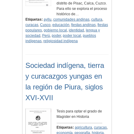
distrito de Pisac, Calca, Cuzco.
Para ello se explora el proceso
histórico de…
Etiquetas:
ayllu
,
comunidades andinas
,
cultura
,
curacas
,
Cusco
,
educación
,
fiestas andinas
,
fiestas
populares
,
gobierno local
,
identidad
,
lengua y
sociedad
,
Perú
,
poder
,
poder local
,
pueblos
indígenas
,
religiosidad indígena
Sociedad indígena, tierra
y curacazgos yungas en
la región de Piura, siglos
XVI-XVII
Tesis para optar el grado de
Magister en Historia
...................................................
Etiquetas:
agricultura
,
curacas
,
economía
,
geografía
,
historia
,