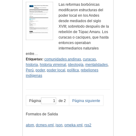
Las reformas borbónicas
modificaron estructuras del
poder local en los Andes
desde mediados del siglo
XVIII; sobretodo después de la
rebelión de Túpac Amaru. Los
curacas o caciques, que hasta
entonces operaban
intermediarios naturales
entre…
Etiquetas:
comunidades andinas
,
curacas
,
historia
,
historia virreinal
,
ideología
,
mentalidades
,
Perú
,
poder
,
poder local
,
política
,
rebeliones
indígenas
Página
de 2
Página siguiente
Formatos de Salida
atom
,
dcmes-xml
,
json
,
omeka-xml
,
rss2