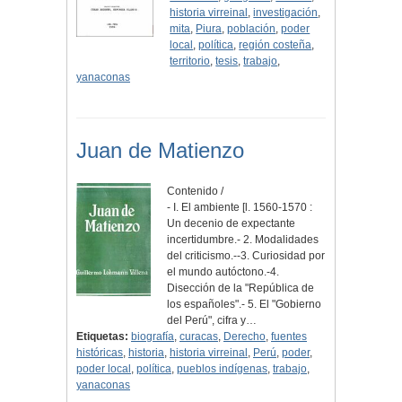
historia virreinal
,
investigación
,
mita
,
Piura
,
población
,
poder
local
,
política
,
región costeña
,
territorio
,
tesis
,
trabajo
,
yanaconas
Juan de Matienzo
Contenido /
- I. El ambiente [l. 1560-1570 :
Un decenio de expectante
incertidumbre.- 2. Modalidades
del criticismo.--3. Curiosidad por
el mundo autóctono.-4.
Disección de la "República de
los españoles".- 5. El "Gobierno
del Perú", cifra y…
Etiquetas:
biografía
,
curacas
,
Derecho
,
fuentes
históricas
,
historia
,
historia virreinal
,
Perú
,
poder
,
poder local
,
política
,
pueblos indígenas
,
trabajo
,
yanaconas