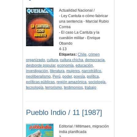
Actualidad Nacional /
- Ley Cantuta o cómo fabricar
una sentencia - Marcial Rubio
Correa
- El caso La Cantuta y la
cuestión militar - Enrique
Obando
4-13
Etiquetas:
Chile
,
crimen
organizado
,
cultura
,
cultura chicha
,
democracia
,
desborde popular
,
economía
,
educación
,
investigación
,
literatura
,
mujeres
,
narcotráfico
,
neoliberalismo
,
Perú
,
poder
,
poesía
,
política
,
políticas públicas
,
región amazónica
,
sociología
,
tecnología
,
terrorismo
,
testimonios
,
trabajo
Pueblo Indio / 11 [1987]
Editorial / Mitimaes, migración
india planificada