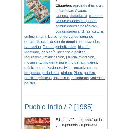
2
Etiquetas:
agroindustria
,
arte
,
asháninkas
,
Ayacucho
,
campas
,
ciudadanía
,
ciudades
,
comunicadores indígenas
,
comunidades amazónicas
,
comunidades andinas
,
cultura
,
cultura chicha
,
Derecho
,
derechos humanos
,
desarrollo rural
,
desborde popular
,
desplazados
,
educación
,
Estado
,
globalización
,
historia
,
identidad
,
ideología
,
incidencia política
,
indianismo
,
investigación
,
justicia
,
migración
,
movimiento indígena
,
mujer indígena
,
mujeres
,
música
,
organizaciones civiles
,
organizaciones
indígenas
,
periodismo
,
pintura
,
Piura
,
política
,
políticas públicas
,
terrorismo
,
testimonios
,
violencia
política
Pueblo Indio / 2 [1985]
Editorial / "Pueblo Indio" en la
gesta periodística peruana