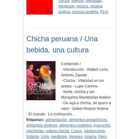
chicha
,
folklore
,
identidad
,
mestizaje
,
música
,
música
andina
,
música costeña
,
Perú
Chicha peruana / Una
bebida, una cultura
Contenido /
- Introducción - Rafael León,
Antonio Zapata
- Chicha : Vitalidad en los
andes - Lupe Camino
- Norte, chicha y sol -
Morqaima Montibeller Ardiles
- De aqa a chicha, de quero a
vaso - Isabel Alvarez Noboa
- El masato : La civilización…
Etiquetas:
alimentación
,
alimentos amazónicos
,
alimentos andinos
,
alimentos costeños
,
Ayacucho
,
chicherías
,
cultura chicha
,
Cusco
,
gastronomía
,
historia
,
Lima
,
mestizaje
,
mujeres
,
música
,
Perú
,