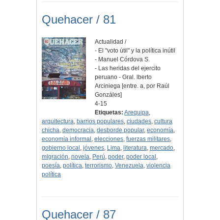
Quehacer / 81
Actualidad /
- El "voto útil" y la política inútil
- Manuel Córdova S.
- Las heridas del ejercito
peruano - Gral. lberto
Arciniega [entre. a, por Raúl
Gonzáles]
4-15
Etiquetas:
Arequipa
,
arquitectura
,
barrios populares
,
ciudades
,
cultura
chicha
,
democracia
,
desborde popular
,
economía
,
economía informal
,
elecciones
,
fuerzas militares
,
gobierno local
,
jóvenes
,
Lima
,
literatura
,
mercado
,
migración
,
novela
,
Perú
,
poder
,
poder local
,
poesía
,
política
,
terrorismo
,
Venezuela
,
violencia
política
Quehacer / 87