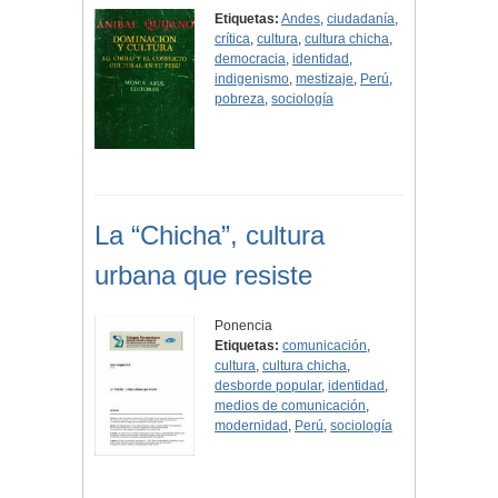
Etiquetas:
Andes
,
ciudadanía
,
crítica
,
cultura
,
cultura chicha
,
democracia
,
identidad
,
indigenismo
,
mestizaje
,
Perú
,
pobreza
,
sociología
La “Chicha”, cultura
urbana que resiste
Ponencia
Etiquetas:
comunicación
,
cultura
,
cultura chicha
,
desborde popular
,
identidad
,
medios de comunicación
,
modernidad
,
Perú
,
sociología