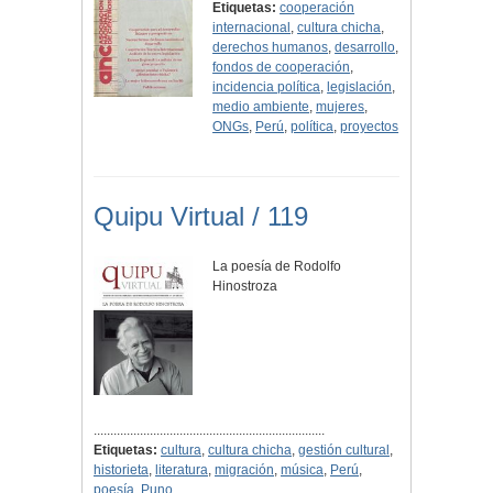
Etiquetas:
cooperación
internacional
,
cultura chicha
,
derechos humanos
,
desarrollo
,
fondos de cooperación
,
incidencia política
,
legislación
,
medio ambiente
,
mujeres
,
ONGs
,
Perú
,
política
,
proyectos
Quipu Virtual / 119
La poesía de Rodolfo
Hinostroza
......................................................................
Etiquetas:
cultura
,
cultura chicha
,
gestión cultural
,
historieta
,
literatura
,
migración
,
música
,
Perú
,
poesía
,
Puno