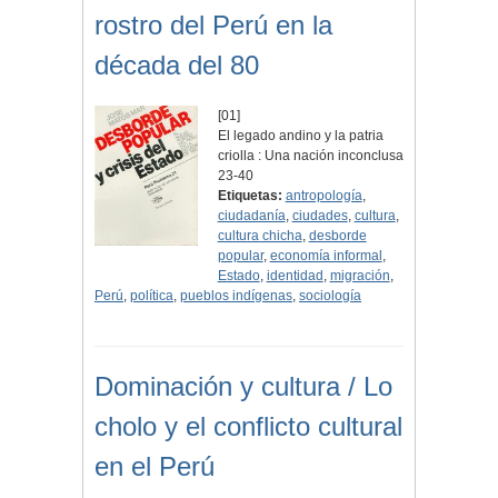
rostro del Perú en la
década del 80
[01]
El legado andino y la patria
criolla : Una nación inconclusa
23-40
Etiquetas:
antropología
,
ciudadanía
,
ciudades
,
cultura
,
cultura chicha
,
desborde
popular
,
economía informal
,
Estado
,
identidad
,
migración
,
Perú
,
política
,
pueblos indígenas
,
sociología
Dominación y cultura / Lo
cholo y el conflicto cultural
en el Perú