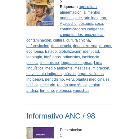
5
Etiquetas:
agricultura
,
alimentación
,
alimentos
andinos
,
arte
,
arte indígena
,
Ayacucho
,
bosques
,
coca
,
comunicadores indígenas
,
comunidades amazónicas
,
contaminación
,
cultura
,
cultura chicha
,
deforestación
,
democracia
,
deuda externa
,
drogas
,
economía
,
Estado
,
globalización
,
identidad
,
ideología
,
ideólogos indianistas
,
incidencia
política
,
indianismo
,
lenguas indígenas
,
Lima
,
lingüística
,
medio ambiente
,
mestizaje
,
migración
,
movimiento indígena
,
música
,
organizaciones
indígenas
,
periodismo
,
Perú
,
plantas medicinales
,
política
,
recetario
,
región amazónica
,
región
andina
,
territorio
,
violencia
,
yáneshas
Informativo ANC / 98
Presentación
1