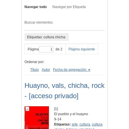
Navegar todo
Navegar por Etiqueta
Buscar elementos
Etiquetas: cultura chicha
Página
de 2
Página siguiente
Ordenar por:
Título
Autor
Fecha de agregación
Huayno, vals, chicha, rock
- [acceso privado]
[1]
El pueblo y el huayno
9-14
Etiquetas:
arte
,
cultura
,
cultura