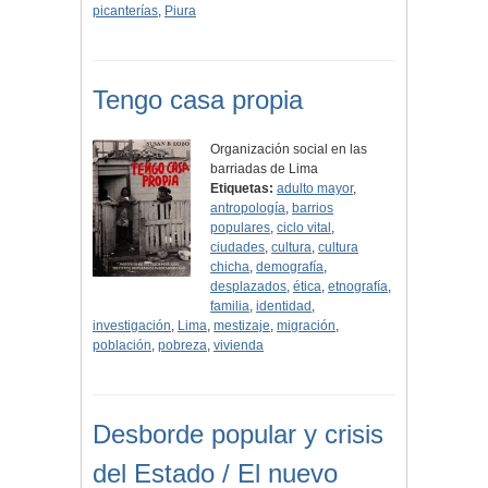
picanterías
,
Piura
Tengo casa propia
Organización social en las
barriadas de Lima
Etiquetas:
adulto mayor
,
antropología
,
barrios
populares
,
ciclo vital
,
ciudades
,
cultura
,
cultura
chicha
,
demografía
,
desplazados
,
ética
,
etnografía
,
familia
,
identidad
,
investigación
,
Lima
,
mestizaje
,
migración
,
población
,
pobreza
,
vivienda
Desborde popular y crisis
del Estado / El nuevo