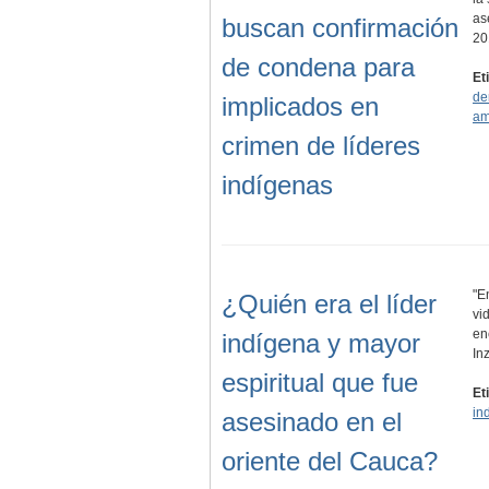
as
buscan confirmación
20
de condena para
Et
de
implicados en
am
crimen de líderes
indígenas
"E
¿Quién era el líder
vi
en
indígena y mayor
In
espiritual que fue
Et
in
asesinado en el
oriente del Cauca?