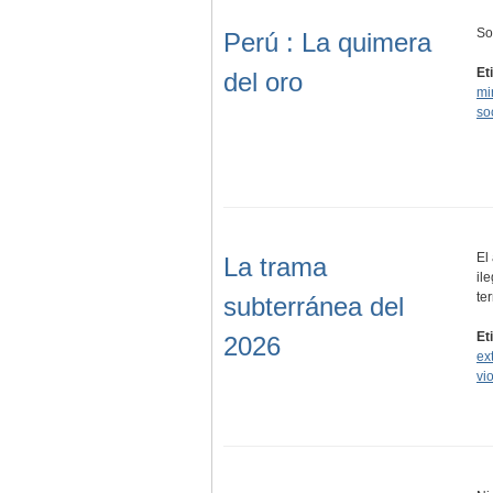
So
Perú : La quimera
Et
del oro
mi
so
El
La trama
il
ter
subterránea del
Et
2026
ex
vi