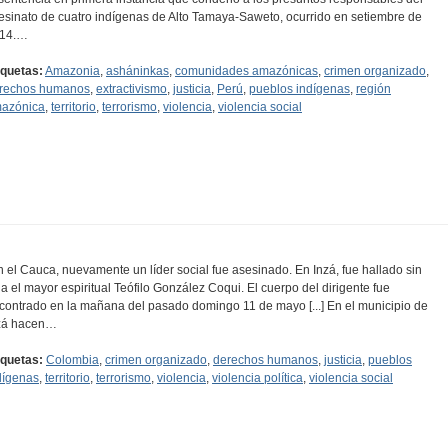
esinato de cuatro indígenas de Alto Tamaya-Saweto, ocurrido en setiembre de
14.…
iquetas:
Amazonia
,
asháninkas
,
comunidades amazónicas
,
crimen organizado
,
rechos humanos
,
extractivismo
,
justicia
,
Perú
,
pueblos indígenas
,
región
azónica
,
territorio
,
terrorismo
,
violencia
,
violencia social
n el Cauca, nuevamente un líder social fue asesinado. En Inzá, fue hallado sin
da el mayor espiritual Teófilo González Coqui. El cuerpo del dirigente fue
contrado en la mañana del pasado domingo 11 de mayo [...] En el municipio de
zá hacen…
iquetas:
Colombia
,
crimen organizado
,
derechos humanos
,
justicia
,
pueblos
dígenas
,
territorio
,
terrorismo
,
violencia
,
violencia política
,
violencia social