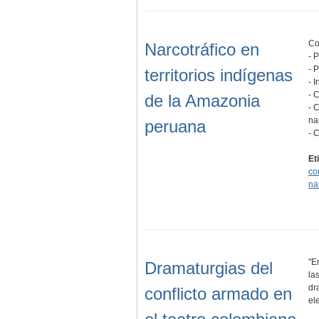
Co
Narcotráfico en
- 
- 
territorios indígenas
- 
- 
de la Amazonia
- 
na
peruana
- 
Et
co
na
"E
Dramaturgias del
la
dr
conflicto armado en
el