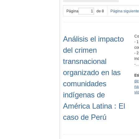
Página
de 8
Página siguiente
Co
Análisis el impacto
- 
co
del crimen
- 
in
transnacional
-
organizado en las
Et
de
comunidades
na
vi
indígenas de
América Latina : El
caso de Perú