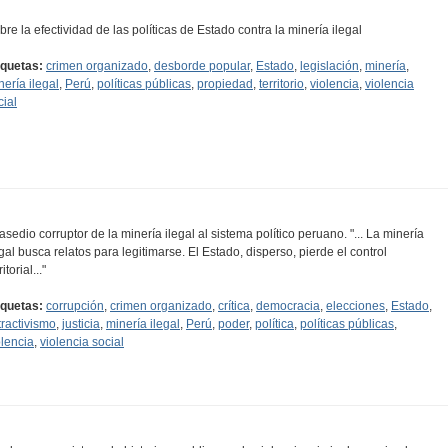
bre la efectividad de las políticas de Estado contra la minería ilegal
iquetas:
crimen organizado
,
desborde popular
,
Estado
,
legislación
,
minería
,
nería ilegal
,
Perú
,
políticas públicas
,
propiedad
,
territorio
,
violencia
,
violencia
cial
 asedio corruptor de la minería ilegal al sistema político peruano. "... La minería
egal busca relatos para legitimarse. El Estado, disperso, pierde el control
ritorial..."
iquetas:
corrupción
,
crimen organizado
,
crítica
,
democracia
,
elecciones
,
Estado
,
tractivismo
,
justicia
,
minería ilegal
,
Perú
,
poder
,
política
,
políticas públicas
,
olencia
,
violencia social