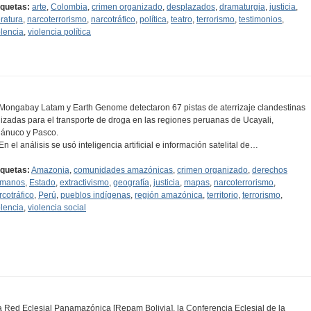
iquetas:
arte
,
Colombia
,
crimen organizado
,
desplazados
,
dramaturgia
,
justicia
,
eratura
,
narcoterrorismo
,
narcotráfico
,
política
,
teatro
,
terrorismo
,
testimonios
,
olencia
,
violencia política
 Mongabay Latam y Earth Genome detectaron 67 pistas de aterrizaje clandestinas
ilizadas para el transporte de droga en las regiones peruanas de Ucayali,
ánuco y Pasco.
 En el análisis se usó inteligencia artificial e información satelital de…
iquetas:
Amazonia
,
comunidades amazónicas
,
crimen organizado
,
derechos
manos
,
Estado
,
extractivismo
,
geografía
,
justicia
,
mapas
,
narcoterrorismo
,
rcotráfico
,
Perú
,
pueblos indígenas
,
región amazónica
,
territorio
,
terrorismo
,
olencia
,
violencia social
a Red Eclesial Panamazónica [Repam Bolivia], la Conferencia Eclesial de la