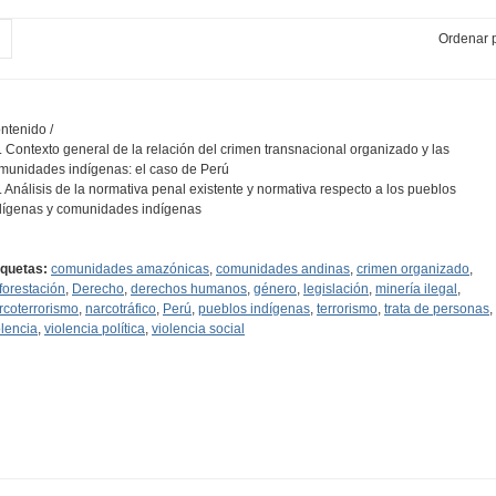
Ordenar p
ntenido /
1. Contexto general de la relación del crimen transnacional organizado y las
munidades indígenas: el caso de Perú
2. Análisis de la normativa penal existente y normativa respecto a los pueblos
dígenas y comunidades indígenas
…
iquetas:
comunidades amazónicas
,
comunidades andinas
,
crimen organizado
,
forestación
,
Derecho
,
derechos humanos
,
género
,
legislación
,
minería ilegal
,
rcoterrorismo
,
narcotráfico
,
Perú
,
pueblos indígenas
,
terrorismo
,
trata de personas
,
olencia
,
violencia política
,
violencia social