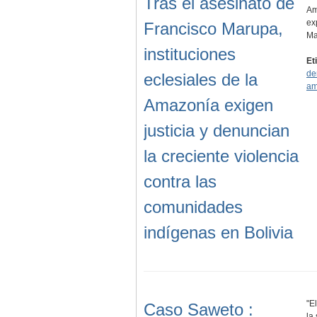
Tras el asesinato de
Am
ex
Francisco Marupa,
Ma
instituciones
Et
de
eclesiales de la
am
Amazonía exigen
justicia y denuncian
la creciente violencia
contra las
comunidades
indígenas en Bolivia
"E
Caso Saweto :
la