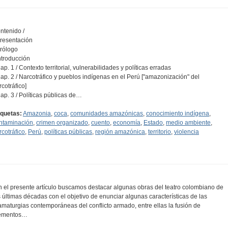
ntenido /
Presentación
Prólogo
Introducción
Cap. 1 / Contexto territorial, vulnerabilidades y políticas erradas
Cap. 2 / Narcotráfico y pueblos indígenas en el Perú ["amazonización" del
rcotráfico]
Cap. 3 / Políticas públicas de…
iquetas:
Amazonia
,
coca
,
comunidades amazónicas
,
conocimiento indígena
,
ntaminación
,
crimen organizado
,
cuento
,
economía
,
Estado
,
medio ambiente
,
rcotráfico
,
Perú
,
políticas públicas
,
región amazónica
,
territorio
,
violencia
n el presente artículo buscamos destacar algunas obras del teatro colombiano de
s últimas décadas con el objetivo de enunciar algunas características de las
amaturgias contemporáneas del conflicto armado, entre ellas la fusión de
ementos…