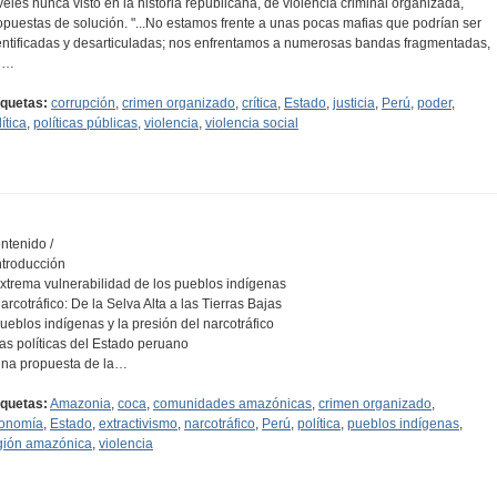
veles nunca visto en la historia republicana, de violencia criminal organizada,
opuestas de solución. "...No estamos frente a unas pocas mafias que podrían ser
entificadas y desarticuladas; nos enfrentamos a numerosas bandas fragmentadas,
n…
iquetas:
corrupción
,
crimen organizado
,
crítica
,
Estado
,
justicia
,
Perú
,
poder
,
ítica
,
políticas públicas
,
violencia
,
violencia social
ntenido /
Introducción
Extrema vulnerabilidad de los pueblos indígenas
Narcotráfico: De la Selva Alta a las Tierras Bajas
Pueblos indígenas y la presión del narcotráfico
Las políticas del Estado peruano
Una propuesta de la…
iquetas:
Amazonia
,
coca
,
comunidades amazónicas
,
crimen organizado
,
onomía
,
Estado
,
extractivismo
,
narcotráfico
,
Perú
,
política
,
pueblos indígenas
,
gión amazónica
,
violencia