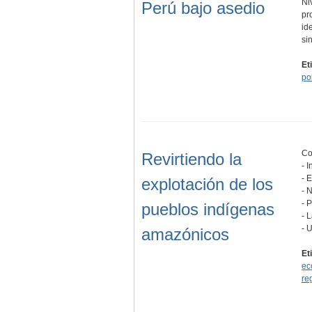
Ni
Perú bajo asedio
pr
id
si
Et
pol
Co
Revirtiendo la
- 
- 
explotación de los
- 
- 
pueblos indígenas
- 
- 
amazónicos
Et
ec
re