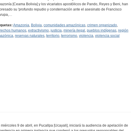
azonía [Ceama Bolivia] y los vicariatos apostólicos de Pando, Reyes y Beni, han
presado su 'profundo repudio y consternación ante el asesinato de Francisco
rupa,…
iquetas:
Amazonia
,
Bolivia
,
comunidades amazónicas
,
crimen organizado
,
rechos humanos
,
extractivismo
,
justicia
,
minería ilegal
,
pueblos indígenas
,
región
azónica
,
reservas naturales
,
territorio
,
terrorismo
,
violencia
,
violencia social
l miércoles 9 de abril, en Pucallpa [Ucayali], iniciará la audiencia de apelación de
 sentencia en primera instancia que condenó a los presuntos responsables del