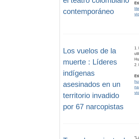
el teatro colombiano
Et
lit
contemporáneo
vi
1.
Los vuelos de la
ut
Hu
muerte : Líderes
2.
indígenas
Et
hu
asesinados en un
na
vi
territorio invadido
por 67 narcopistas
"L