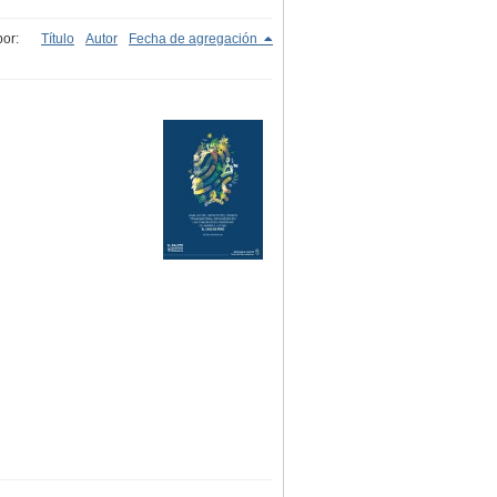
or:
Título
Autor
Fecha de agregación