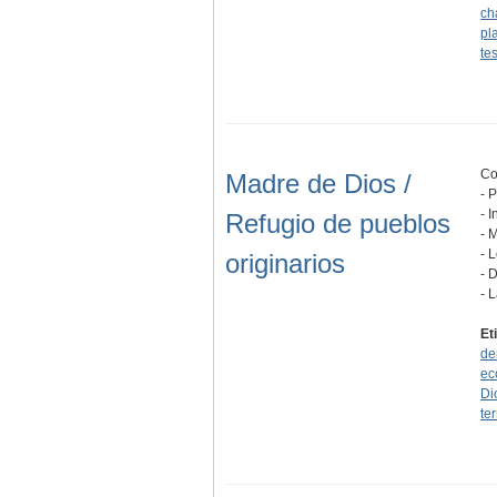
ch
pl
te
Co
Madre de Dios /
- 
- 
Refugio de pueblos
- 
- 
originarios
- 
- 
Et
de
ec
Di
ter