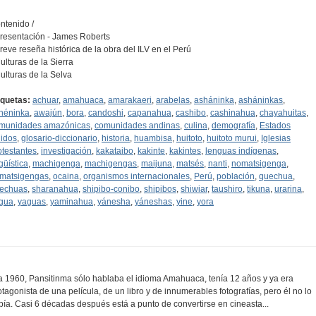
ntenido /
Presentación - James Roberts
Breve reseña histórica de la obra del ILV en el Perú
Culturas de la Sierra
Culturas de la Selva
iquetas:
achuar
,
amahuaca
,
amarakaeri
,
arabelas
,
asháninka
,
asháninkas
,
héninka
,
awajún
,
bora
,
candoshi
,
capanahua
,
cashibo
,
cashinahua
,
chayahuitas
,
munidades amazónicas
,
comunidades andinas
,
culina
,
demografía
,
Estados
idos
,
glosario-diccionario
,
historia
,
huambisa
,
huitoto
,
huitoto murui
,
Iglesias
otestantes
,
investigación
,
kakataibo
,
kakinte
,
kakintes
,
lenguas indígenas
,
güística
,
machigenga
,
machigengas
,
maijuna
,
matsés
,
nanti
,
nomatsigenga
,
matsigengas
,
ocaina
,
organismos internacionales
,
Perú
,
población
,
quechua
,
echuas
,
sharanahua
,
shipibo-conibo
,
shipibos
,
shiwiar
,
taushiro
,
tikuna
,
urarina
,
gua
,
yaguas
,
yaminahua
,
yánesha
,
yáneshas
,
yine
,
yora
a 1960, Pansitinma sólo hablaba el idioma Amahuaca, tenía 12 años y ya era
otagonista de una película, de un libro y de innumerables fotografías, pero él no lo
bía. Casi 6 décadas después está a punto de convertirse en cineasta...