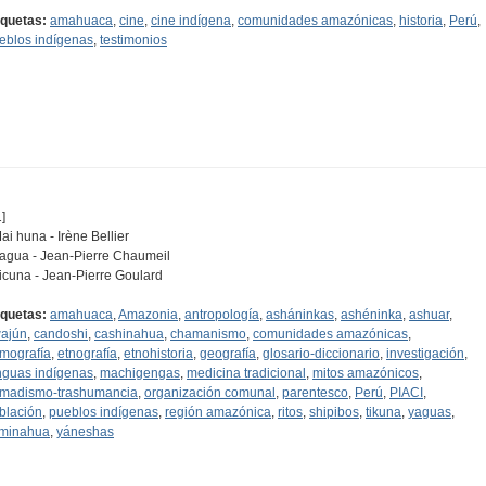
iquetas:
amahuaca
,
cine
,
cine indígena
,
comunidades amazónicas
,
historia
,
Perú
,
eblos indígenas
,
testimonios
]
Mai huna - Irène Bellier
Yagua - Jean-Pierre Chaumeil
Ticuna - Jean-Pierre Goulard
iquetas:
amahuaca
,
Amazonia
,
antropología
,
asháninkas
,
ashéninka
,
ashuar
,
ajún
,
candoshi
,
cashinahua
,
chamanismo
,
comunidades amazónicas
,
mografía
,
etnografía
,
etnohistoria
,
geografía
,
glosario-diccionario
,
investigación
,
nguas indígenas
,
machigengas
,
medicina tradicional
,
mitos amazónicos
,
madismo-trashumancia
,
organización comunal
,
parentesco
,
Perú
,
PIACI
,
blación
,
pueblos indígenas
,
región amazónica
,
ritos
,
shipibos
,
tikuna
,
yaguas
,
minahua
,
yáneshas