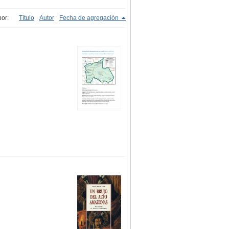
or:
Título
Autor
Fecha de agregación