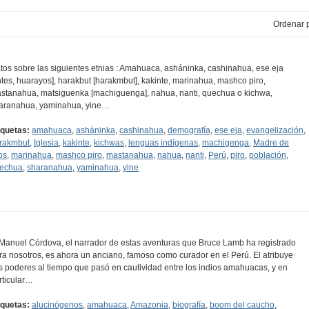
Ordenar p
tos sobre las siguientes etnias : Amahuaca, asháninka, cashinahua, ese eja
ntes, huarayos], harakbut [harakmbut], kakinte, marinahua, mashco piro,
stanahua, matsiguenka [machiguenga], nahua, nanti, quechua o kichwa,
aranahua, yaminahua, yine…
iquetas:
amahuaca
,
asháninka
,
cashinahua
,
demografía
,
ese eja
,
evangelización
,
rakmbut
,
Iglesia
,
kakinte
,
kichwas
,
lenguas indígenas
,
machigenga
,
Madre de
os
,
marinahua
,
mashco piro
,
mastanahua
,
nahua
,
nanti
,
Perú
,
piro
,
población
,
echua
,
sharanahua
,
yaminahua
,
yine
..Manuel Córdova, el narrador de estas aventuras que Bruce Lamb ha registrado
ra nosotros, es ahora un anciano, famoso como curador en el Perú. El atribuye
s poderes al tiempo que pasó en cautividad entre los indios amahuacas, y en
rticular…
iquetas:
alucinógenos
,
amahuaca
,
Amazonia
,
biografía
,
boom del caucho
,