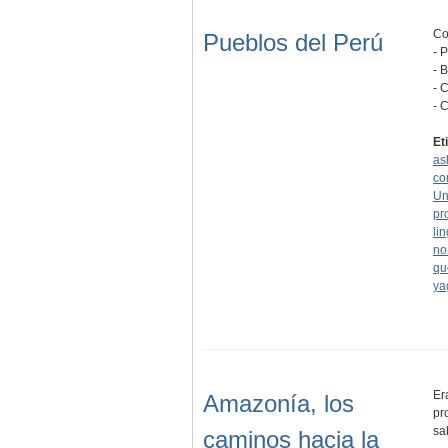
Co
Pueblos del Perú
- 
- 
- 
- 
Et
as
co
Un
pr
lin
no
qu
ya
Er
Amazonía, los
pr
sa
caminos hacia la