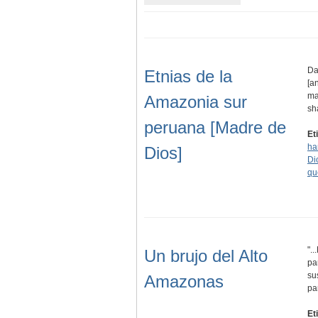
Da
Etnias de la
[a
ma
Amazonia sur
sh
peruana [Madre de
Et
ha
Dios]
Di
qu
".
Un brujo del Alto
pa
su
Amazonas
pa
Et