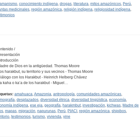
amanismo
,
conocimiento indígena
,
drogas
,
literatura
,
mitos amazónicos
,
Perú
,
antas medicinales
,
región amazónica
,
religión indígena
,
religiosidad indígena
,
stimonios
ntenido /
Presentación
Introducción
Madre de Dios en la antigüedad. Thomas Moore
Los harakbut, su territorio y sus vecinos - Thomas Moore
Diálogo con los Harakbut - Heinrich Helberg Chávez
La kaha o ka’a de los harakbut - Miguel…
iquetas:
amahuaca
,
Amazonia
,
antropología
,
comunidades amazónicas
,
mografía
,
desplazados
,
diversidad étnica
,
diversidad lingüística
,
economía
,
onomía indígena
,
ese eja
,
geografía
,
harakmbut
,
investigación
,
kichwas
,
Madre de
os
,
mapas
,
migración
,
napurunas
,
Perú
,
PIACI
,
región amazónica
,
shipibos
,
ritorio
,
testimonios
,
turismo
,
vivienda
,
yine