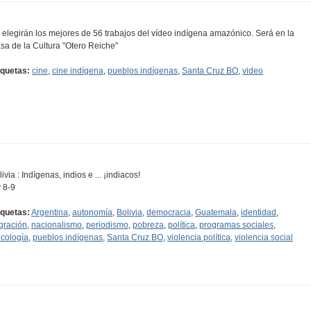
 elegirán los mejores de 56 trabajos del vídeo indígena amazónico. Será en la
sa de la Cultura "Otero Reiche"
iquetas:
cine
,
cine indígena
,
pueblos indígenas
,
Santa Cruz BO
,
video
ivia : Indígenas, indios e ... ¡indiacos!
y 8-9
iquetas:
Argentina
,
autonomía
,
Bolivia
,
democracia
,
Guatemala
,
identidad
,
gración
,
nacionalismo
,
periodismo
,
pobreza
,
política
,
programas sociales
,
icología
,
pueblos indígenas
,
Santa Cruz BO
,
violencia política
,
violencia social