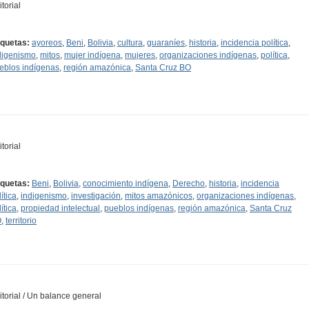
torial
iquetas:
ayoreos
,
Beni
,
Bolivia
,
cultura
,
guaraníes
,
historia
,
incidencia política
,
digenismo
,
mitos
,
mujer indígena
,
mujeres
,
organizaciones indígenas
,
política
,
eblos indígenas
,
región amazónica
,
Santa Cruz BO
torial
iquetas:
Beni
,
Bolivia
,
conocimiento indígena
,
Derecho
,
historia
,
incidencia
ítica
,
indigenismo
,
investigación
,
mitos amazónicos
,
organizaciones indígenas
,
ítica
,
propiedad intelectual
,
pueblos indígenas
,
región amazónica
,
Santa Cruz
O
,
territorio
itorial / Un balance general