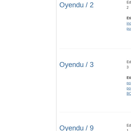
Edi
Oyendu / 2
2
Et
in
pu
Edi
Oyendu / 3
3
Et
pol
pol
B
Ed
Oyendu / 9
1