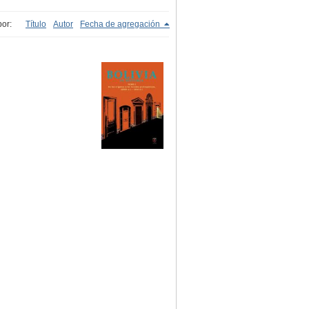
or:
Título
Autor
Fecha de agregación