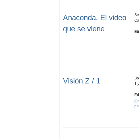
Se
Anaconda. El video
Ca
que se viene
Et
Bol
Visión Z / 1
1 
Et
mi
ps