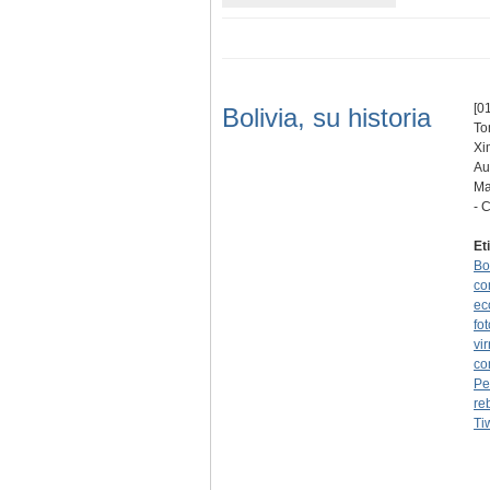
[01
Bolivia, su historia
To
Xi
Au
Ma
- 
Et
Bo
co
ec
fo
vir
co
Pe
re
Ti