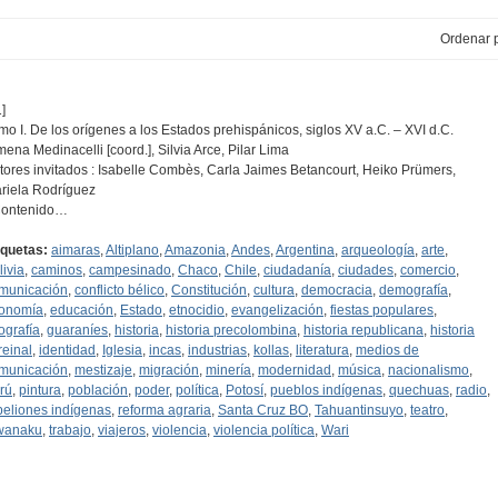
Ordenar p
]
mo I. De los orígenes a los Estados prehispánicos, siglos XV a.C. – XVI d.C.
mena Medinacelli [coord.], Silvia Arce, Pilar Lima
tores invitados : Isabelle Combès, Carla Jaimes Betancourt, Heiko Prümers,
riela Rodríguez
Contenido…
iquetas:
aimaras
,
Altiplano
,
Amazonia
,
Andes
,
Argentina
,
arqueología
,
arte
,
livia
,
caminos
,
campesinado
,
Chaco
,
Chile
,
ciudadanía
,
ciudades
,
comercio
,
municación
,
conflicto bélico
,
Constitución
,
cultura
,
democracia
,
demografía
,
onomía
,
educación
,
Estado
,
etnocidio
,
evangelización
,
fiestas populares
,
tografía
,
guaraníes
,
historia
,
historia precolombina
,
historia republicana
,
historia
reinal
,
identidad
,
Iglesia
,
incas
,
industrias
,
kollas
,
literatura
,
medios de
municación
,
mestizaje
,
migración
,
minería
,
modernidad
,
música
,
nacionalismo
,
rú
,
pintura
,
población
,
poder
,
política
,
Potosí
,
pueblos indígenas
,
quechuas
,
radio
,
beliones indígenas
,
reforma agraria
,
Santa Cruz BO
,
Tahuantinsuyo
,
teatro
,
wanaku
,
trabajo
,
viajeros
,
violencia
,
violencia política
,
Wari