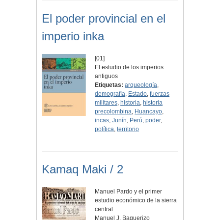
El poder provincial en el
imperio inka
[01]
El estudio de los imperios
antiguos
Etiquetas:
arqueología
,
demografía
,
Estado
,
fuerzas
militares
,
historia
,
historia
precolombina
,
Huancayo
,
incas
,
Junín
,
Perú
,
poder
,
política
,
territorio
Kamaq Maki / 2
Manuel Pardo y el primer
estudio económico de la sierra
central
Manuel J. Baquerizo