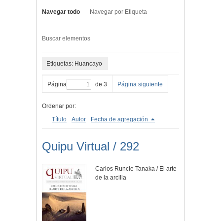
Navegar todo
Navegar por Etiqueta
Buscar elementos
Etiquetas: Huancayo
Página
de 3
Página siguiente
Ordenar por:
Título
Autor
Fecha de agregación
Quipu Virtual / 292
Carlos Runcie Tanaka / El arte
de la arcilla