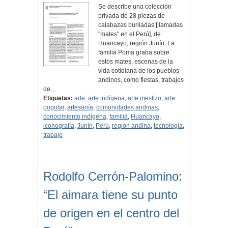
Se describe una colección
privada de 28 piezas de
calabazas buriladas [llamadas
"mates" en el Perú], de
Huancayo, región Junín. La
familia Poma graba sobre
estos mates, escenas de la
vida cotidiana de los pueblos
andinos, como fiestas, trabajos
de…
Etiquetas:
arte
,
arte indígena
,
arte mestizo
,
arte
popular
,
artesanía
,
comunidades andinas
,
conocimiento indígena
,
familia
,
Huancayo
,
iconografía
,
Junín
,
Perú
,
región andina
,
tecnología
,
trabajo
Rodolfo Cerrón-Palomino:
“El aimara tiene su punto
de origen en el centro del