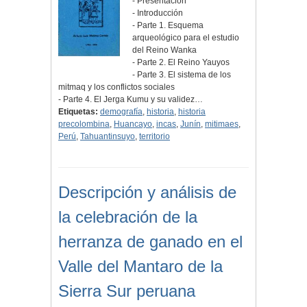
- Presentación
- Introducción
- Parte 1. Esquema
arqueológico para el estudio
del Reino Wanka
- Parte 2. El Reino Yauyos
- Parte 3. El sistema de los
mitmaq y los conflictos sociales
- Parte 4. El Jerga Kumu y su validez…
Etiquetas:
demografía
,
historia
,
historia
precolombina
,
Huancayo
,
incas
,
Junín
,
mitimaes
,
Perú
,
Tahuantinsuyo
,
territorio
Descripción y análisis de
la celebración de la
herranza de ganado en el
Valle del Mantaro de la
Sierra Sur peruana