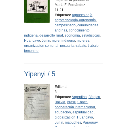
María E. Fernández
11-21
Etiquetas:
agroecología
,
agrotecnología-agronomía
,
campesinado
,
comunidades
andinas
,
conocimiento
indígena
,
desarrollo rural
,
economía
,
estadísticas
,
Huancayo
,
Junín
,
mujer indígena
,
mujeres
,
organización comunal
,
pecuaria
,
trabajo
,
trabajo
femenino
Yipenyi / 5
Editorial
3
Etiquetas:
Argentina
,
Bélgica
,
Bolivia
,
Brasil
,
Chaco
,
cooperación internacional
,
educación
,
espiritualidad
,
globalización
,
Huancayo
,
Junín
,
mapuches
,
Paraguay
,