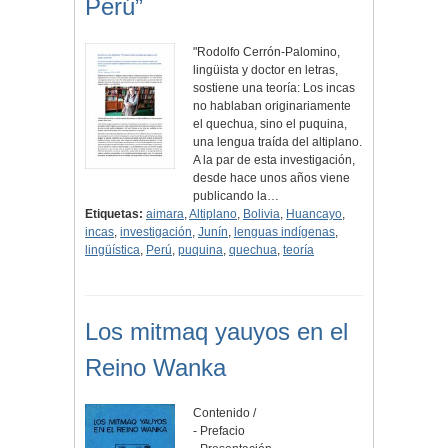
Perú”
"Rodolfo Cerrón-Palomino,
lingüista y doctor en letras,
sostiene una teoría: Los incas
no hablaban originariamente
el quechua, sino el puquina,
una lengua traída del altiplano.
A la par de esta investigación,
desde hace unos años viene
publicando la…
Etiquetas:
aimara
,
Altiplano
,
Bolivia
,
Huancayo
,
incas
,
investigación
,
Junín
,
lenguas indígenas
,
lingüística
,
Perú
,
puquina
,
quechua
,
teoría
Los mitmaq yauyos en el
Reino Wanka
Contenido /
- Prefacio