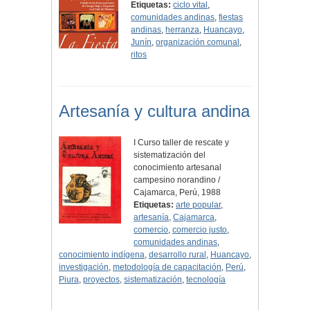
Etiquetas:
ciclo vital
,
comunidades andinas
,
fiestas
andinas
,
herranza
,
Huancayo
,
Junín
,
organización comunal
,
ritos
Artesanía y cultura andina
I Curso taller de rescate y
sistematización del
conocimiento artesanal
campesino norandino /
Cajamarca, Perú, 1988
Etiquetas:
arte popular
,
artesanía
,
Cajamarca
,
comercio
,
comercio justo
,
comunidades andinas
,
conocimiento indígena
,
desarrollo rural
,
Huancayo
,
investigación
,
metodología de capacitación
,
Perú
,
Piura
,
proyectos
,
sistematización
,
tecnología