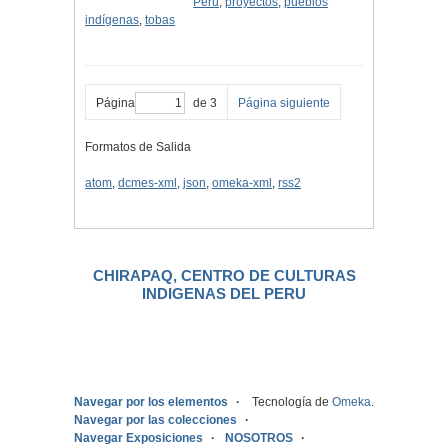
Perú
,
proyectos
,
pueblos
indígenas
,
tobas
Página
de 3
Página siguiente
Formatos de Salida
atom
,
dcmes-xml
,
json
,
omeka-xml
,
rss2
CHIRAPAQ, CENTRO DE CULTURAS
INDIGENAS DEL PERU
.
Navegar por los elementos
Tecnología de
Omeka
.
Navegar por las colecciones
Navegar Exposiciones
NOSOTROS