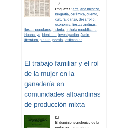
1-3
Etiquetas:
arte
,
arte mestizo
,
biografía
,
cerámica
,
cuento
,
cultura
,
danza
,
desarrollo
,
economía
,
fiestas andinas
,
fiestas populares
,
historia
,
historia republicana
,
Huancayo
,
identidad
,
investigación
,
Junín
,
literatura
,
pintura
,
poesía
,
testimonios
El trabajo familiar y el rol
de la mujer en la
ganadería en
comunidades altoandinas
de producción mixta
[1]
El dominio tecnológico de la
mujer en la ganadería