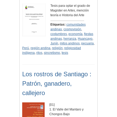
Tesis para optar el grado de
Magister en Artes, mención
teoría e Historia del Arte
...........................................
Etiquetas:
comunidades
andinas
,
cosmovisión
,
costumbres
,
economía
,
fiestas
andinas
,
herranza
,
Huancayo
,
Junín
,
mitos andinos
,
pecuaria
,
Perú
,
región andina
,
religión
,
religiosidad
indígena
,
ritos
,
sincretismo
,
tesis
Los rostros de Santiago :
Patrón, ganadero,
callejero
[01]
1. El Valle del Mantaro y
Chongos Bajo